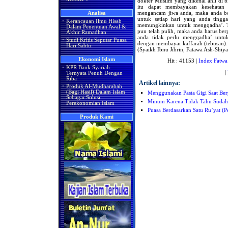
dokter Muslim yang dikenal ahli di
itu dapat membayakan kesehatan
mengancam jiwa anda, maka anda b
Analisa
untuk setiap hari yang anda tingg
·
Kerancauan Ilmu Hisab
memungkinkan untuk mengqadha’. Ta
Dalam Penentuan Awal &
pun telah pulih, maka anda harus berp
Akhir Ramadhan
anda tidak perlu mengqadha’ untu
·
Studi Kritis Seputar Puasa
dengan membayar kaffarah (tebusan).
Hari Sabtu
(Syaikh Ibnu Jibrin, Fatawa Ash-Shi
Ekonomi Islam
Hit : 41153 |
Index Fatwa
·
KPR Bank Syariah
|
Ternyata Penuh Dengan
Riba
Artikel lainnya:
·
Produk Al-Mudharabah
(Bagi Hasil) Dalam Islam
Menggunakan Pasta Gigi Saat Ber
Sebagai Solusi
Minum Karena Tidak Tahu Suda
Perekonomian Islam
Puasa Berdasarkan Satu Ru’yat (P
Produk Kami