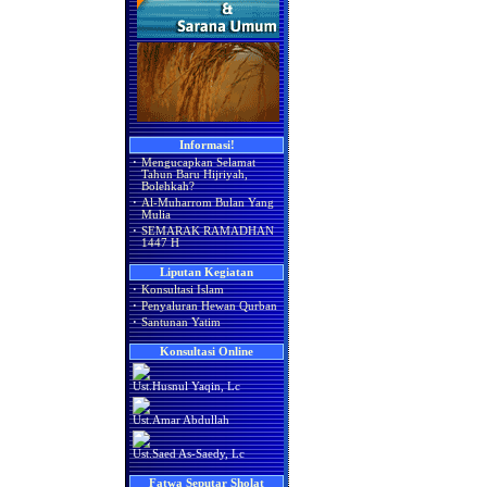
Informasi!
·
Mengucapkan Selamat
Tahun Baru Hijriyah,
Bolehkah?
·
Al-Muharrom Bulan Yang
Mulia
·
SEMARAK RAMADHAN
1447 H
Liputan Kegiatan
·
Konsultasi Islam
·
Penyaluran Hewan Qurban
·
Santunan Yatim
Konsultasi Online
Ust.Husnul Yaqin, Lc
Ust.Amar Abdullah
Ust.Saed As-Saedy, Lc
Fatwa Seputar Sholat