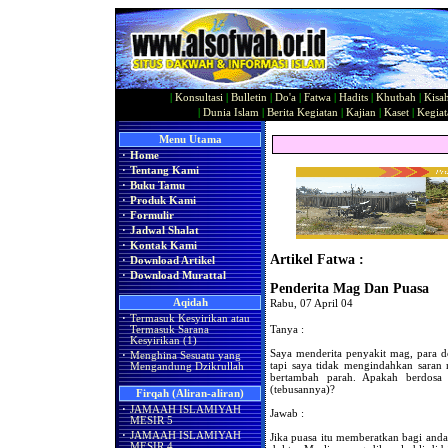
|
Konsultasi
|
Bulletin
|
Do'a
|
Fatwa
|
Hadits
|
Khutbah
|
Kisa
|
Dunia Islam
|
Berita Kegiatan
|
Kajian
|
Kaset
|
Kegiat
Menu Utama
·
Home
·
Tentang Kami
·
Buku Tamu
·
Produk Kami
·
Formulir
·
Jadwal Shalat
·
Kontak Kami
Artikel Fatwa :
·
Download Artikel
·
Download Murattal
Penderita Mag Dan Puasa
Aqidah
Rabu, 07 April 04
·
Termasuk Kesyirikan atau
Tanya :
Termasuk Sarana
Kesyirikan (1)
Saya menderita penyakit mag, para d
·
Menghina Sesuatu yang
tapi saya tidak mengindahkan saran m
Mengandung Dzikrullah
bertambah parah. Apakah berdosa 
(tebusannya)?
Firqah (Aliran-aliran)
·
JAMAAH ISLAMIYAH
Jawab :
MESIR 5
·
JAMAAH ISLAMIYAH
Jika puasa itu memberatkan bagi and
MESIR 4