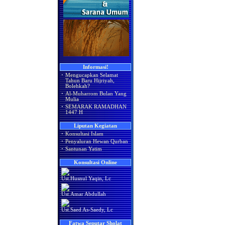
Informasi!
·
Mengucapkan Selamat
Tahun Baru Hijriyah,
Bolehkah?
·
Al-Muharrom Bulan Yang
Mulia
·
SEMARAK RAMADHAN
1447 H
Liputan Kegiatan
·
Konsultasi Islam
·
Penyaluran Hewan Qurban
·
Santunan Yatim
Konsultasi Online
Ust.Husnul Yaqin, Lc
Ust.Amar Abdullah
Ust.Saed As-Saedy, Lc
Fatwa Seputar Sholat