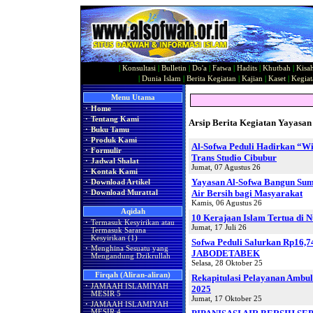
|
Konsultasi
|
Bulletin
|
Do'a
|
Fatwa
|
Hadits
|
Khutbah
|
Kisa
|
Dunia Islam
|
Berita Kegiatan
|
Kajian
|
Kaset
|
Kegiat
Menu Utama
·
Home
·
Tentang Kami
Arsip Berita Kegiatan Yayasan 
·
Buku Tamu
·
Produk Kami
Al-Sofwa Peduli Hadirkan “Wi
·
Formulir
Trans Studio Cibubur
·
Jadwal Shalat
Jumat, 07 Agustus 26
·
Kontak Kami
Yayasan Al-Sofwa Bangun Sumu
·
Download Artikel
Air Bersih bagi Masyarakat
·
Download Murattal
Kamis, 06 Agustus 26
Aqidah
10 Kerajaan Islam Tertua di 
·
Termasuk Kesyirikan atau
Jumat, 17 Juli 26
Termasuk Sarana
Kesyirikan (1)
Sofwa Peduli Salurkan Rp16,7
·
Menghina Sesuatu yang
JABODETABEK
Mengandung Dzikrullah
Selasa, 28 Oktober 25
Firqah (Aliran-aliran)
Rekapitulasi Pelayanan Ambul
·
JAMAAH ISLAMIYAH
2025
MESIR 5
Jumat, 17 Oktober 25
·
JAMAAH ISLAMIYAH
MESIR 4