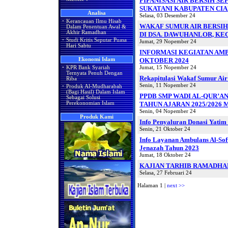
PIPANISASI AIR BERSIH S
SUKATANI KABUPATEN CI
Analisa
Selasa, 03 Desember 24
·
Kerancauan Ilmu Hisab
WAKAF SUMUR AIR BERSIH
Dalam Penentuan Awal &
Akhir Ramadhan
DI DSA. DAWUHANLOR, KE
·
Studi Kritis Seputar Puasa
Jumat, 29 Nopember 24
Hari Sabtu
INFORMASI KEGIATAN AM
OKTOBER 2024
Ekonomi Islam
Jumat, 15 Nopember 24
·
KPR Bank Syariah
Ternyata Penuh Dengan
Rekapitulasi Wakaf Sumur Air
Riba
Senin, 11 Nopember 24
·
Produk Al-Mudharabah
(Bagi Hasil) Dalam Islam
PPDB SMP WADI AL-QUR’A
Sebagai Solusi
TAHUN AJARAN 2025/2026 
Perekonomian Islam
Senin, 04 Nopember 24
Produk Kami
Info Penyaluran Donasi Yatim
Senin, 21 Oktober 24
Info Layanan Ambulans Al-Sof
Jenazah Tahun 2023
Jumat, 18 Oktober 24
KAJIAN TARHIB RAMADHA
Selasa, 27 Februari 24
Halaman 1 |
next >>