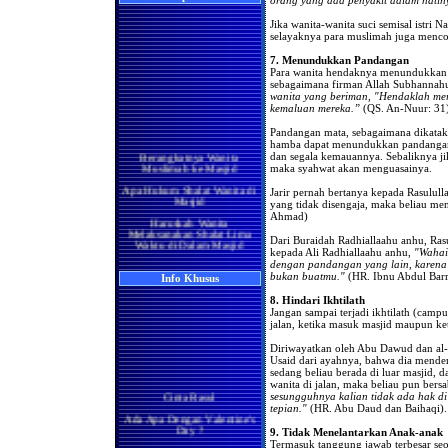
Jika wanita-wanita suci semisal istri
selayaknya para muslimah juga menc
7. Menundukkan Pandangan
Para wanita hendaknya menundukkan 
sebagaimana firman Allah Subhannahu 
wanita yang beriman, "Hendaklah m
kemaluan mereka.”
(QS. An-Nuur: 31
Pandangan mata, sebagaimana dikataka
hamba dapat menundukkan pandangan
Berangkatnya Wanita
dan segala kemauannya. Sebaliknya ji
Muslimah ke Masjid
maka syahwat akan menguasainya.
Apa Hukum Shalat Wanita di
Masjid
Jarir pernah bertanya kepada Rasulull
yang tidak disengaja, maka beliau m
Haruskah Wanita
Ahmad)
Melaksanakan Shalat Lima
Waktu di Dalam Masjid
Dari Buraidah Radhiallaahu anhu, Rasu
kepada Ali Radhiallaahu anhu,
"Wahai
Wanita di Rumah
dengan pandangan yang lain, karena
Berma'mum Kepada Imam
bukan buatmu."
(HR. Ibnu Abdul Barr
di Masjid
Info Khusus
8. Hindari Ikhtilath
Apakah Shalatnya Seorang
Wanita di rumah Lebih
Jangan sampai terjadi ikhtilath (campu
Utama Ataukah di Masjidil
jalan, ketika masuk masjid maupun ket
Haram
Diriwayatkan oleh Abu Dawud dan al-
Manakah yang Lebih Utama
Usaid dari ayahnya, bahwa dia menden
Bagi Wanita Pada Bulan
sedang beliau berada di luar masjid,
Ramadhan, Melaksanakan
wanita di jalan, maka beliau pun bers
Shalat di Masjidil Haram
Cinta Rasul
sesungguhnya kalian tidak ada hak di
atau di Rumah
tepian."
(HR. Abu Daud dan Baihaqi). 
Ada Apa Dengan Valentine's
Shalatnya Kaum Wanita
Day ?
yang Sedang Umrah di
9. Tidak Menelantarkan Anak-anak
Bulan Ramadhan
Termasuk tanggung jawab terbesar se
Manisnya Iman