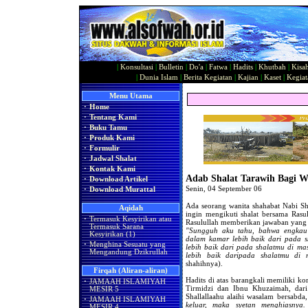
|
Konsultasi
|
Bulletin
|
Do'a
|
Fatwa
|
Hadits
|
Khutbah
|
Kisa
|
Dunia Islam
|
Berita Kegiatan
|
Kajian
|
Kaset
|
Kegiat
Menu Utama
·
Home
·
Tentang Kami
·
Buku Tamu
·
Produk Kami
·
Formulir
·
Jadwal Shalat
·
Kontak Kami
Adab Shalat Tarawih Bagi W
·
Download Artikel
Senin, 04 September 06
·
Download Murattal
Ada seorang wanita shahabat Nabi S
Aqidah
ingin mengikuti shalat bersama Rasu
·
Termasuk Kesyirikan atau
Rasulullah memberikan jawaban yang b
Termasuk Sarana
"Sungguh aku tahu, bahwa engkau 
Kesyirikan (1)
dalam kamar lebih baik dari pada 
·
Menghina Sesuatu yang
lebih baik dari pada shalatmu di m
Mengandung Dzikrullah
lebih baik daripada shalatmu di m
shahihnya).
Firqah (Aliran-aliran)
Hadits di atas barangkali memiliki ko
·
JAMAAH ISLAMIYAH
Tirmidzi dan Ibnu Khuzaimah, dari
MESIR 5
Shallallaahu alaihi wasalam bersabda
·
JAMAAH ISLAMIYAH
keluar, maka syetan menghiasnya
MESIR 4