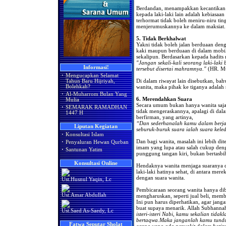
Berdandan, menampakkan kecantikan
kepada laki-laki lain adalah kebiasaa
terhormat tidak boleh meniru-niru tin
menjerumuskannya ke dalam maksiat.
5. Tidak Berkhalwat
Yakni tidak boleh jalan berduaan deng
kaki maupun berduaan di dalam mobil, 
sekalipun. Berdasarkan kepada hadits 
"Jangan sekali-kali seorang laki-laki
Informasi!
tersebut disertai mahramnya."
(HR. Mu
·
Mengucapkan Selamat
Di dalam riwayat lain disebutkan, bah
Tahun Baru Hijriyah,
wanita, maka pihak ke tiganya adalah 
Bolehkah?
·
Al-Muharrom Bulan Yang
6. Merendahkan Suara
Mulia
Secara umum bukan hanya wanita saja
·
SEMARAK RAMADHAN
tidak mengeraskannya, apalagi di dala
1447 H
berfirman, yang artinya,
“Dan sederhanalah kamu dalam berj
Liputan Kegiatan
seburuk-buruk suara ialah suara keled
·
Konsultasi Islam
Dan bagi wanita, masalah ini lebih di
·
Penyaluran Hewan Qurban
imam yang lupa atau salah cukup den
·
Santunan Yatim
punggung tangan kiri, bukan bertasbi
Konsultasi Online
Hendaknya wanita menjaga suaranya di
laki-laki hatinya sehat, di antara mer
dengan suara wanita.
Ust.Husnul Yaqin, Lc
Pembicaraan seorang wanita hanya di
Ust.Amar Abdullah
mengharuskan, seperti jual beli, mem
Ini pun harus diperhatikan, agar jang
buat supaya menarik. Allah Subhannah
Ust.Saed As-Saedy, Lc
isteri-isteri Nabi, kamu sekalian tidak
bertaqwa.Maka janganlah kamu tundu
Fatwa Seputar Sholat
orang yang ada penyakit dalam hatin