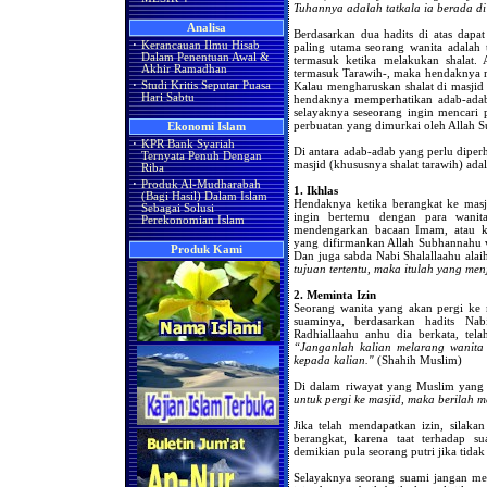
Tuhannya adalah tatkala ia berada di
Analisa
Berdasarkan dua hadits di atas dapa
·
Kerancauan Ilmu Hisab
paling utama seorang wanita adalah 
Dalam Penentuan Awal &
termasuk ketika melakukan shalat. 
Akhir Ramadhan
termasuk Tarawih-, maka hendaknya me
·
Studi Kritis Seputar Puasa
Kalau mengharuskan shalat di masjid
Hari Sabtu
hendaknya memperhatikan adab-adab 
selayaknya seseorang ingin mencari
perbuatan yang dimurkai oleh Allah S
Ekonomi Islam
·
KPR Bank Syariah
Di antara adab-adab yang perlu diper
Ternyata Penuh Dengan
masjid (khususnya shalat tarawih) adal
Riba
·
Produk Al-Mudharabah
1. Ikhlas
(Bagi Hasil) Dalam Islam
Hendaknya ketika berangkat ke masj
Sebagai Solusi
ingin bertemu dengan para wanit
Perekonomian Islam
mendengarkan bacaan Imam, atau ka
yang difirmankan Allah Subhannahu wa 
Produk Kami
Dan juga sabda Nabi Shalallaahu alai
tujuan tertentu, maka itulah yang me
2. Meminta Izin
Seorang wanita yang akan pergi ke 
suaminya, berdasarkan hadits Na
Radhiallaahu anhu dia berkata, tela
“Janganlah kalian melarang wanita 
kepada kalian."
(Shahih Muslim)
Di dalam riwayat yang Muslim yang 
untuk pergi ke masjid, maka berilah me
Jika telah mendapatkan izin, silaka
berangkat, karena taat terhadap s
demikian pula seorang putri jika tidak
Selayaknya seorang suami jangan mela