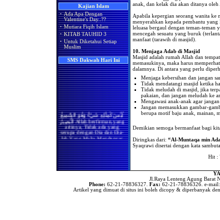
anak, dan kelak dia akan ditanya oleh
Kajian Islam
Apakah Shalat Seseorang di
Hukum Merayakan Hari
Masjidil Haram Bisa Batal
·
Ada Apa Dengan
Valentine
Apabila kepergian seorang wanita ke 
Ketika Ia Ikut Berjama'ah
Valentine's Day..??
menyerahkan kepada pembantu yang k
Dengan Imam atau Shalat
Adakah Amalan Khusus di
·
Mutiara Fiqih Islam
leluasa bergaul dengan teman-teman y
Sendirian Karena Ada Wanita
Bulan Rajab?
mencegah sesuatu yang buruk (terlant
·
KITAB TAUHID 3
yang Melintas di
manfaat (tarawih di masjid).
Hadapannya?
·
Untuk Diketahui Setiap
Asyura' Dalam Perspektif
Muslim
Islam, Syi'ah & Kejawen..!!
Bila Terdapat Pembatas
10. Menjaga Adab di Masjid
(Tabir) Antara Kaum Pria
Masjid adalah rumah Allah dan tempat
Ada Apa Dengan Valentine’s
SMS Dakwah Hari Ini
dan Kaum Wanita, Maka
memasukinya, maka harus memperhati
Day?
Masih Berlakukah Hadits
dalamnya. Di antara yang perlu diperh
Rasulullah Shallallaahu
Menjaga kebersihan dan jangan s
'alaihi wa sallam (sebaik-baik
shaf wanita adalah yang
Tidak mendatangi masjid ketika ha
paling akhir dan seburuk-
Tidak meludah di masjid, jika ter
buruknya adalah yang
pakaian, dan jangan meludah ke ar
paling depan)
Mengawasi anak-anak agar janga
Jangan memasukkan gambar-gamba
Apakah Kaum Wanita Harus
لَيْسَ كَمِثْلِهِ شَيْءٌ وَهُوَ السَّمِيعُ
berupa motif baju anak, mainan, ma
Meluruskan Shafnya Dalam
الْبَصِيرُ Allah berfirman,yang
Shalat
artinya, Tidak ada yang
Demikian semoga bermanfaat bagi kit
serupa dengan Dia dan Dia-
Benarkah Shaf yang Paling
lah Yang Maha Mendengar
Utama Bagi Wanita Dalam
Diringkas dari:
“Al-Muntaqa min Adab
lagi Maha Melihat.(QS.Asy-
Shalat Adalah Shaf yang
Syaqrawi disertai dengan kata sambuta
Syura:11)
Paling Belakang
Hit :
(
Index SMS Dakwah
)
Benarkah Shalat Jum'at
Sebagai Pengganti Shalat
Zhuhur
YA
Jl.Raya Lenteng Agung Barat N
Hukum Shalat Jum'at Bagi
Phone:
62-21-78836327.
Fax:
62-21-78836326. e-mail
Wanita
Artikel yang dimuat di situs ini boleh dicopy & diperbanyak den
Hanya Membaca Surat Al-
Ikhlas
Hukum Meninggalkan
Shalat