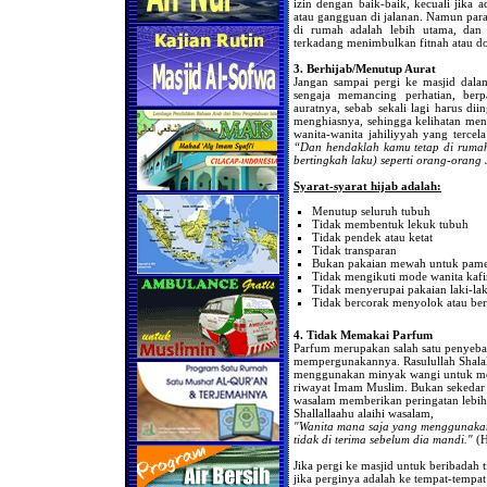
izin dengan baik-baik, kecuali jika 
atau gangguan di jalanan. Namun para
di rumah adalah lebih utama, dan
terkadang menimbulkan fitnah atau do
3. Berhijab/Menutup Aurat
Jangan sampai pergi ke masjid dala
sengaja memancing perhatian, berp
auratnya, sebab sekali lagi harus di
menghiasnya, sehingga kelihatan meng
wanita-wanita jahiliyyah yang terce
“Dan hendaklah kamu tetap di rumah
bertingkah laku) seperti orang-orang
Syarat-syarat hijab adalah:
Menutup seluruh tubuh
Tidak membentuk lekuk tubuh
Tidak pendek atau ketat
Tidak transparan
Bukan pakaian mewah untuk pam
Tidak mengikuti mode wanita kafi
Tidak menyerupai pakaian laki-lak
Tidak bercorak menyolok atau be
4. Tidak Memakai Parfum
Parfum merupakan salah satu penyebab
mempergunakannya. Rasulullah Shalall
menggunakan minyak wangi untuk meng
riwayat Imam Muslim. Bukan sekedar it
wasalam memberikan peringatan lebih k
Shallallaahu alaihi wasalam,
"Wanita mana saja yang menggunakan 
tidak di terima sebelum dia mandi."
(H
Jika pergi ke masjid untuk beribadah
jika perginya adalah ke tempat-tempat 