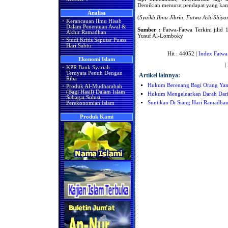
Demikian menurut pendapat yang kami 
Analisa
(
Syaikh Ibnu Jibrin, Fatwa Ash-Shiya
·
Kerancauan Ilmu Hisab
Dalam Penentuan Awal &
Sumber :
Fatwa-Fatwa Terkini jilid 1
Akhir Ramadhan
Yusuf Al-Lomboky
·
Studi Kritis Seputar Puasa
Hari Sabtu
Hit : 44052 |
Index Fatwa
Ekonomi Islam
|
·
KPR Bank Syariah
Ternyata Penuh Dengan
Artikel lainnya:
Riba
Hukum Berenang Bagi Orang Yan
·
Produk Al-Mudharabah
(Bagi Hasil) Dalam Islam
Hukum Mengeluarkan Darah Dari
Sebagai Solusi
Suntikan Di Siang Hari Ramadha
Perekonomian Islam
Produk Kami