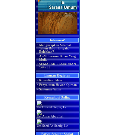
Informasi!
·
Mengucapkan Selamat
Tahun Baru Hijriyah,
Bolehkah?
·
Al-Muharrom Bulan Yang
Mulia
·
SEMARAK RAMADHAN
1447 H
Liputan Kegiatan
·
Konsultasi Islam
·
Penyaluran Hewan Qurban
·
Santunan Yatim
Konsultasi Online
Ust.Husnul Yaqin, Lc
Ust.Amar Abdullah
Ust.Saed As-Saedy, Lc
Fatwa Seputar Sholat