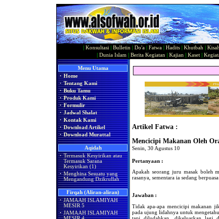
|
Konsultasi
|
Bulletin
|
Do'a
|
Fatwa
|
Hadits
|
Khutbah
|
Kisa
|
Dunia Islam
|
Berita Kegiatan
|
Kajian
|
Kaset
|
Kegiat
Menu Utama
·
Home
·
Tentang Kami
·
Buku Tamu
·
Produk Kami
·
Formulir
·
Jadwal Shalat
·
Kontak Kami
Artikel Fatwa :
·
Download Artikel
·
Download Murattal
Mencicipi Makanan Oleh Or
Aqidah
Senin, 30 Agustus 10
·
Termasuk Kesyirikan atau
Pertanyaan :
Termasuk Sarana
Kesyirikan (1)
Apakah seorang juru masak boleh m
·
Menghina Sesuatu yang
rasanya, sementara ia sedang berpuasa
Mengandung Dzikrullah
Firqah (Aliran-aliran)
Jawaban :
·
JAMAAH ISLAMIYAH
MESIR 5
Tidak apa-apa mencicipi makanan ji
pada ujung lidahnya untuk mengetahui 
·
JAMAAH ISLAMIYAH
tapi diludahkan, dikeluarkan lagi 
MESIR 4