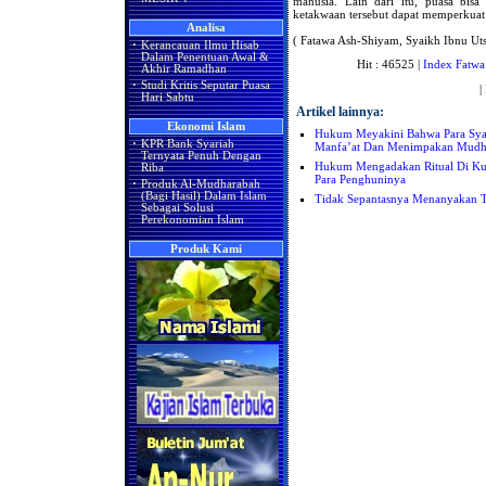
manusia. Lain dari itu, puasa bis
ketakwaan tersebut dapat memperkuat
Analisa
( Fatawa Ash-Shiyam, Syaikh Ibnu Utsa
·
Kerancauan Ilmu Hisab
Dalam Penentuan Awal &
Hit : 46525 |
Index Fatwa
Akhir Ramadhan
·
Studi Kritis Seputar Puasa
|
Hari Sabtu
Artikel lainnya:
Ekonomi Islam
Hukum Meyakini Bahwa Para Sya
·
KPR Bank Syariah
Manfa’at Dan Menimpakan Mudha
Ternyata Penuh Dengan
Hukum Mengadakan Ritual Di Ku
Riba
Para Penghuninya
·
Produk Al-Mudharabah
(Bagi Hasil) Dalam Islam
Tidak Sepantasnya Menanyakan 
Sebagai Solusi
Perekonomian Islam
Produk Kami