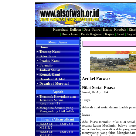
|
Konsultasi
|
Bulletin
|
Do'a
|
Fatwa
|
Hadits
|
Khutbah
|
Kisa
|
Dunia Islam
|
Berita Kegiatan
|
Kajian
|
Kaset
|
Kegiat
Menu Utama
·
Home
·
Tentang Kami
·
Buku Tamu
·
Produk Kami
·
Formulir
·
Jadwal Shalat
·
Kontak Kami
Artikel Fatwa :
·
Download Artikel
·
Download Murattal
Nilai Sosial Puasa
Aqidah
Jumat, 02 April 04
·
Termasuk Kesyirikan atau
Tanya :
Termasuk Sarana
Kesyirikan (1)
Adakah nilai sosial dalam ibadah puas
·
Menghina Sesuatu yang
Mengandung Dzikrullah
Jawab :
Firqah (Aliran-aliran)
Ada. Puasa memiliki nilai-nilai sosia
·
JAMAAH ISLAMIYAH
sesama kaum Muslimin, bahwa mere
MESIR 5
sama dan berpuasa di waktu yang sam
·
JAMAAH ISLAMIYAH
menyayangi yang fakir. Menghindari
MESIR 4