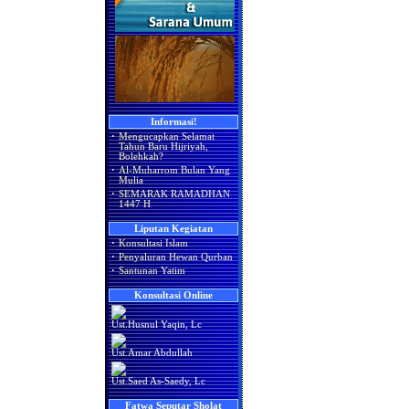
Informasi!
·
Mengucapkan Selamat
Tahun Baru Hijriyah,
Bolehkah?
·
Al-Muharrom Bulan Yang
Mulia
·
SEMARAK RAMADHAN
1447 H
Liputan Kegiatan
·
Konsultasi Islam
·
Penyaluran Hewan Qurban
·
Santunan Yatim
Konsultasi Online
Ust.Husnul Yaqin, Lc
Ust.Amar Abdullah
Ust.Saed As-Saedy, Lc
Fatwa Seputar Sholat