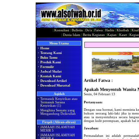
|
Konsultasi
|
Bulletin
|
Do'a
|
Fatwa
|
Hadits
|
Khutbah
|
Kisa
|
Dunia Islam
|
Berita Kegiatan
|
Kajian
|
Kaset
|
Kegiat
Menu Utama
·
Home
·
Tentang Kami
·
Buku Tamu
·
Produk Kami
·
Formulir
·
Jadwal Shalat
·
Kontak Kami
Artikel Fatwa :
·
Download Artikel
·
Download Murattal
Apakah Menyentuh Wanita
Aqidah
Senin, 04 Februari 13
·
Termasuk Kesyirikan atau
Pertanyaan:
Termasuk Sarana
Kesyirikan (1)
Dengan rasa hormat, kami meminta ke
·
Menghina Sesuatu yang
hukum seorang laki-laki jika ia men
Mengandung Dzikrullah
atau ia menyentuhnya secara langsun
dengan kulit perempuan, apakah hal 
Firqah (Aliran-aliran)
·
JAMAAH ISLAMIYAH
Jawaban:
MESIR 5
·
JAMAAH ISLAMIYAH
Permasalahan ini adalah permasal
MESIR 4