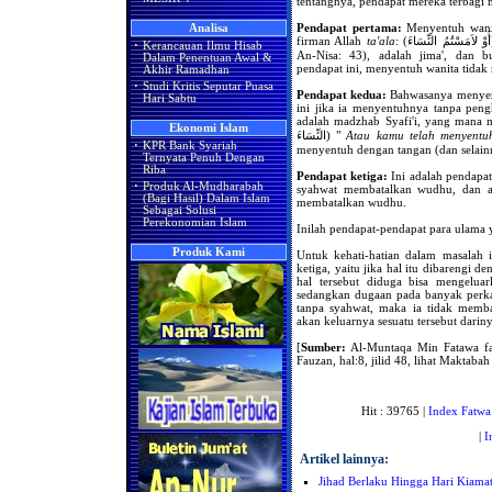
tentangnya, pendapat mereka terbagi m
Pendapat pertama:
Menyentuh wanit
Analisa
firman Allah
ta'ala
:
·
Kerancauan Ilmu Hisab
An-Nisa: 43), adalah jima', dan
Dalam Penentuan Awal &
pendapat ini, menyentuh wanita tida
Akhir Ramadhan
·
Studi Kritis Seputar Puasa
Pendapat kedua:
Bahwasanya menyen
Hari Sabtu
ini jika ia menyentuhnya tanpa pengh
adalah madzhab Syafi'i, yang mana 
Ekonomi Islam
النِّسَاءَ) "
Atau kamu telah menyent
·
KPR Bank Syariah
menyentuh dengan tangan (dan selain
Ternyata Penuh Dengan
Riba
Pendapat ketiga:
Ini adalah pendapa
·
Produk Al-Mudharabah
syahwat membatalkan wudhu, dan a
(Bagi Hasil) Dalam Islam
membatalkan wudhu.
Sebagai Solusi
Perekonomian Islam
Inilah pendapat-pendapat para ulama y
Produk Kami
Untuk kehati-hatian dalam masalah 
ketiga, yaitu jika hal itu dibarengi
hal tersebut diduga bisa mengeluar
sedangkan dugaan pada banyak perkar
tanpa syahwat, maka ia tidak memb
akan keluarnya sesuatu tersebut dariny
[
Sumber:
Al-Muntaqa Min Fatawa fad
Fauzan, hal:8, jilid 48, lihat Maktaba
Hit : 39765 |
Index Fatwa
|
I
Artikel lainnya:
Jihad Berlaku Hingga Hari Kiama