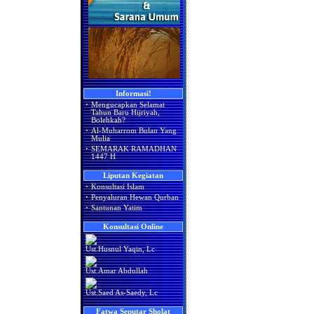
Informasi!
·
Mengucapkan Selamat
Tahun Baru Hijriyah,
Bolehkah?
·
Al-Muharrom Bulan Yang
Mulia
·
SEMARAK RAMADHAN
1447 H
Liputan Kegiatan
·
Konsultasi Islam
·
Penyaluran Hewan Qurban
·
Santunan Yatim
Konsultasi Online
Ust.Husnul Yaqin, Lc
Ust.Amar Abdullah
Ust.Saed As-Saedy, Lc
Fatwa Seputar Sholat