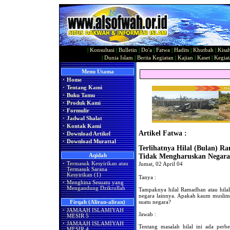
|
Konsultasi
|
Bulletin
|
Do'a
|
Fatwa
|
Hadits
|
Khutbah
|
Kisa
|
Dunia Islam
|
Berita Kegiatan
|
Kajian
|
Kaset
|
Kegiat
Menu Utama
·
Home
·
Tentang Kami
·
Buku Tamu
·
Produk Kami
·
Formulir
·
Jadwal Shalat
·
Kontak Kami
Artikel Fatwa :
·
Download Artikel
·
Download Murattal
Terlihatnya Hilal (Bulan) 
Aqidah
Tidak Mengharuskan Negara
·
Termasuk Kesyirikan atau
Jumat, 02 April 04
Termasuk Sarana
Kesyirikan (1)
Tanya :
·
Menghina Sesuatu yang
Mengandung Dzikrullah
Tampaknya hilal Ramadhan atau hila
negara lainnya. Apakah kaum muslimin
suatu negara?
Firqah (Aliran-aliran)
·
JAMAAH ISLAMIYAH
Jawab :
MESIR 5
·
JAMAAH ISLAMIYAH
Tentang masalah hilal ini ada perb
MESIR 4