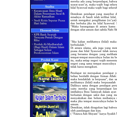
mereka ada yang berpendapat, bahwa j
syarat syari’at, maka wajib bagi selu
Analisa
hilal Syawwal maka wajib bagi selur
·
Kerancauan Ilmu Hisab
Demikian pendapat yang masyhur d
Dalam Penentuan Awal &
Akhir Ramadhan
misalnya di Saudi telah terlihat hil
untuk mengakui penglihatan (ru’yat) 
·
Studi Kritis Seputar Puasa
dan berbuka jika itu hilal Syawwal.
Hari Sabtu
“Maka barangsiapa di antara kamu 
dengan sifat umum dari sabda Nabi Sha
Ekonomi Islam
·
KPR Bank Syariah
Ternyata Penuh Dengan
Riba
“Jika kalian melihatnya (hilal) maka
·
Produk Al-Mudharabah
berbukalah.”
(Bagi Hasil) Dalam Islam
Di antara ulama, ada juga yang me
Sebagai Solusi
puasa dan hilal Syawwal tidak mewa
Perekonomian Islam
yang bersama dengan yang melihatn
tempat-tempat munculnya bulan itu be
Produk Kami
itu, maka setiap negeri wajib menentu
negeri yang sama tempat munculnya 
tidak harus mengikuti.
Pendapat ini merupakan pendapat ya
beliau berdalih dengan firman Allah
maka hendaklah ia berpuasa”, dan sab
melihatnya (hilal) maka berpuasalah 
Dalilnya sama dengan pendapat per
yaitu mereka yang berpendapat ke
istidlalnya Ibnu Taimiyah dalam ayat
berkaitan dengan saksi dan yang me
menyaksikan dan belum meihatnya m
maka jika tempat munculnya bulan ber
umum.
Demikian, tidak diragukan lagi bahwa 
oleh pandangan dan kias.
( “Fatawa Ash-Shiyam” karya Syaikh