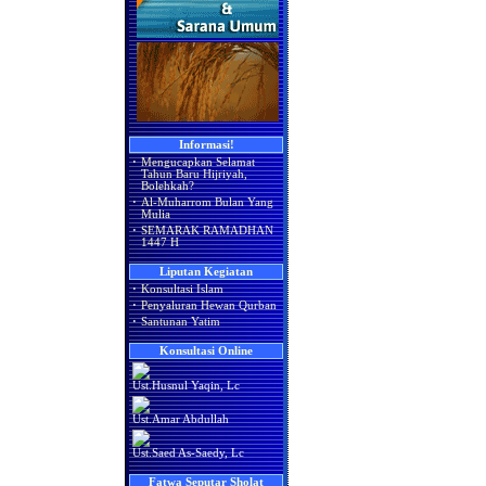
Informasi!
·
Mengucapkan Selamat
Tahun Baru Hijriyah,
Bolehkah?
·
Al-Muharrom Bulan Yang
Mulia
·
SEMARAK RAMADHAN
1447 H
Liputan Kegiatan
·
Konsultasi Islam
·
Penyaluran Hewan Qurban
·
Santunan Yatim
Konsultasi Online
Ust.Husnul Yaqin, Lc
Ust.Amar Abdullah
Ust.Saed As-Saedy, Lc
Fatwa Seputar Sholat