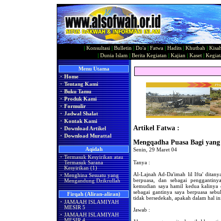
|
Konsultasi
|
Bulletin
|
Do'a
|
Fatwa
|
Hadits
|
Khutbah
|
Kisa
|
Dunia Islam
|
Berita Kegiatan
|
Kajian
|
Kaset
|
Kegiat
Menu Utama
·
Home
·
Tentang Kami
·
Buku Tamu
·
Produk Kami
·
Formulir
·
Jadwal Shalat
·
Kontak Kami
Artikel Fatwa :
·
Download Artikel
·
Download Murattal
Mengqadha Puasa Bagi yang
Aqidah
Senin, 29 Maret 04
·
Termasuk Kesyirikan atau
Tanya :
Termasuk Sarana
Kesyirikan (1)
Al-Lajnah Ad-Da'imah lil Ifta' dita
·
Menghina Sesuatu yang
berpuasa, dan sebagai penggantiny
Mengandung Dzikrullah
kemudian saya hamil kedua kalinya 
sebagai gantinya saya berpuasa sebu
Firqah (Aliran-aliran)
tidak bersedekah, apakah dalam hal in
·
JAMAAH ISLAMIYAH
MESIR 5
Jawab :
·
JAMAAH ISLAMIYAH
MESIR 4