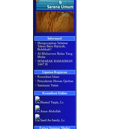
Informasi!
·
Mengucapkan Selamat
Tahun Baru Hijriyah,
Bolehkah?
·
Al-Muharrom Bulan Yang
Mulia
·
SEMARAK RAMADHAN
1447 H
Liputan Kegiatan
·
Konsultasi Islam
·
Penyaluran Hewan Qurban
·
Santunan Yatim
Konsultasi Online
Ust.Husnul Yaqin, Lc
Ust.Amar Abdullah
Ust.Saed As-Saedy, Lc
Fatwa Seputar Sholat