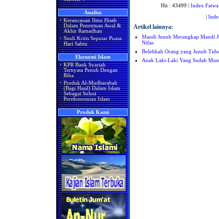
Hit : 43499 |
Index Fatwa
Analisa
|
Inde
·
Kerancauan Ilmu Hisab
Dalam Penentuan Awal &
Artikel lainnya:
Akhir Ramadhan
Mandi Junub Merangkap Mandi J
·
Studi Kritis Seputar Puasa
Nifas
Hari Sabtu
Bolehkah Orang yang Junub Tid
Ekonomi Islam
Anak Laki-Laki Yang Sudah Mu
·
KPR Bank Syariah
Ternyata Penuh Dengan
Riba
·
Produk Al-Mudharabah
(Bagi Hasil) Dalam Islam
Sebagai Solusi
Perekonomian Islam
Produk Kami