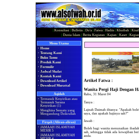
|
Konsultasi
|
Bulletin
|
Do'a
|
Fatwa
|
Hadits
|
Khutbah
|
Kisa
|
Dunia Islam
|
Berita Kegiatan
|
Kajian
|
Kaset
|
Kegiat
Menu Utama
·
Home
·
Tentang Kami
·
Buku Tamu
·
Produk Kami
·
Formulir
·
Jadwal Shalat
·
Kontak Kami
Artikel Fatwa :
·
Download Artikel
·
Download Murattal
Wanita Pergi Haji Dengan H
Aqidah
Rabu, 31 Maret 04
·
Termasuk Kesyirikan atau
Tanya :
Termasuk Sarana
Kesyirikan (1)
Lajnah Daimah ditanya: "Apakah boleh 
·
Menghina Sesuatu yang
saya, dan apakah hajinya sah?"
Mengandung Dzikrullah
Jawab :
Firqah (Aliran-aliran)
·
JAMAAH ISLAMIYAH
Boleh bagi wanita menunaikan ibadah 
MESIR 5
sah, sehingga tidak ada kewajiban be
·
JAMAAH ISLAMIYAH
anda.
MESIR 4