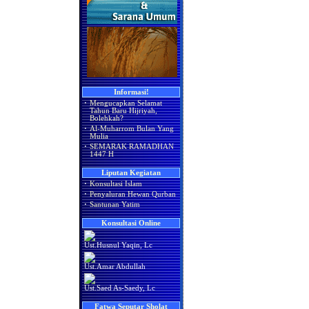
Informasi!
·
Mengucapkan Selamat
Tahun Baru Hijriyah,
Bolehkah?
·
Al-Muharrom Bulan Yang
Mulia
·
SEMARAK RAMADHAN
1447 H
Liputan Kegiatan
·
Konsultasi Islam
·
Penyaluran Hewan Qurban
·
Santunan Yatim
Konsultasi Online
Ust.Husnul Yaqin, Lc
Ust.Amar Abdullah
Ust.Saed As-Saedy, Lc
Fatwa Seputar Sholat