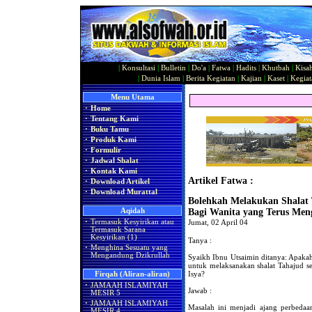
|
Konsultasi
|
Bulletin
|
Do'a
|
Fatwa
|
Hadits
|
Khutbah
|
Kisa
|
Dunia Islam
|
Berita Kegiatan
|
Kajian
|
Kaset
|
Kegiat
Menu Utama
·
Home
·
Tentang Kami
·
Buku Tamu
·
Produk Kami
·
Formulir
·
Jadwal Shalat
·
Kontak Kami
Artikel Fatwa :
·
Download Artikel
·
Download Murattal
Bolehkah Melakukan Shalat
Aqidah
Bagi Wanita yang Terus Men
·
Termasuk Kesyirikan atau
Jumat, 02 April 04
Termasuk Sarana
Kesyirikan (1)
Tanya :
·
Menghina Sesuatu yang
Mengandung Dzikrullah
Syaikh Ibnu Utsaimin ditanya: Apakah
untuk melaksanakan shalat Tahajud s
Isya?
Firqah (Aliran-aliran)
·
JAMAAH ISLAMIYAH
Jawab :
MESIR 5
·
JAMAAH ISLAMIYAH
Masalah ini menjadi ajang perbedaa
MESIR 4