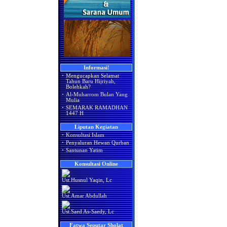
Informasi!
·
Mengucapkan Selamat
Tahun Baru Hijriyah,
Bolehkah?
·
Al-Muharrom Bulan Yang
Mulia
·
SEMARAK RAMADHAN
1447 H
Liputan Kegiatan
·
Konsultasi Islam
·
Penyaluran Hewan Qurban
·
Santunan Yatim
Konsultasi Online
Ust.Husnul Yaqin, Lc
Ust.Amar Abdullah
Ust.Saed As-Saedy, Lc
Fatwa Seputar Sholat