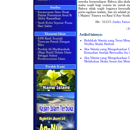
mereka berpendapat: Bahwa jika shala
maka wajib bagi wanita itu untuk m
Analisa
Bahwa tidak wajib baginya berwudhu
perte-ngahan malam, dan ini adalah p
·
Kerancauan Ilmu Hisab
( Majmu’ Fatawa wa Rasa’il Asy-Syaik
Dalam Penentuan Awal &
Akhir Ramadhan
Hit : 51213 |
Index Fatwa
·
Studi Kritis Seputar Puasa
Hari Sabtu
|
I
Ekonomi Islam
Artikel lainnya:
·
KPR Bank Syariah
Bolehkah Wanita yang Terus Men
Ternyata Penuh Dengan
Wudhu Shalat Shubuh
Riba
Jika Wanita yang Mengeluarkan C
·
Produk Al-Mudharabah
Kemudian Setelah Berwudhu Itu d
(Bagi Hasil) Dalam Islam
Sebagai Solusi
Jika Wanita yang Mengeluarkan C
Perekonomian Islam
Melakukan Shalat Sunat dan Mem
Produk Kami