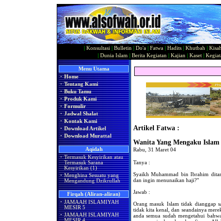
|
Konsultasi
|
Bulletin
|
Do'a
|
Fatwa
|
Hadits
|
Khutbah
|
Kisa
|
Dunia Islam
|
Berita Kegiatan
|
Kajian
|
Kaset
|
Kegiat
Menu Utama
·
Home
·
Tentang Kami
·
Buku Tamu
·
Produk Kami
·
Formulir
·
Jadwal Shalat
·
Kontak Kami
Artikel Fatwa :
·
Download Artikel
·
Download Murattal
Wanita Yang Mengaku Islam
Aqidah
Rabu, 31 Maret 04
·
Termasuk Kesyirikan atau
Tanya :
Termasuk Sarana
Kesyirikan (1)
Syaikh Muhammad bin Ibrahim ditan
·
Menghina Sesuatu yang
dan ingin menunaikan haji?"
Mengandung Dzikrullah
Jawab :
Firqah (Aliran-aliran)
·
JAMAAH ISLAMIYAH
Orang masuk Islam tidak dianggap sa
MESIR 5
tidak kita kenal, dan seandainya mere
·
JAMAAH ISLAMIYAH
anda semua sudah mengetahui bahwa 
MESIR 4