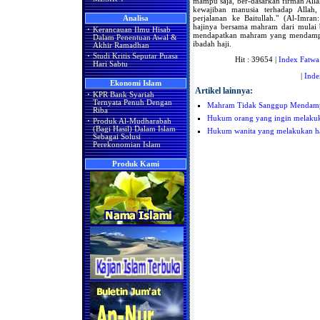
mampu saja, ber-dasarkan firman Alla
kewajiban manusia terhadap Allah
perjalanan ke Baitullah." (Al-Imra
Analisa
hajinya bersama mahram dari mulai 
·
Kerancauan Ilmu Hisab
mendapatkan mahram yang mendamp
Dalam Penentuan Awal &
ibadah haji.
Akhir Ramadhan
·
Studi Kritis Seputar Puasa
Hit : 39654 |
Index Fatwa
Hari Sabtu
|
Inde
Ekonomi Islam
Artikel lainnya:
·
KPR Bank Syariah
Ternyata Penuh Dengan
Mahram Tidak Sanggup Mendampi
Riba
Hukum orang yang ingin melakuk
·
Produk Al-Mudharabah
(Bagi Hasil) Dalam Islam
Hukum wanita yang melakukan ha
Sebagai Solusi
Perekonomian Islam
Produk Kami