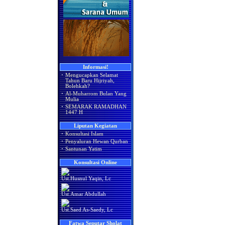
Informasi!
·
Mengucapkan Selamat
Tahun Baru Hijriyah,
Bolehkah?
·
Al-Muharrom Bulan Yang
Mulia
·
SEMARAK RAMADHAN
1447 H
Liputan Kegiatan
·
Konsultasi Islam
·
Penyaluran Hewan Qurban
·
Santunan Yatim
Konsultasi Online
Ust.Husnul Yaqin, Lc
Ust.Amar Abdullah
Ust.Saed As-Saedy, Lc
Fatwa Seputar Sholat