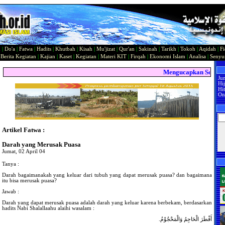
n
|
Do'a
|
Fatwa
|
Hadits
|
Khutbah
|
Kisah
|
Mu'jizat
|
Qur'an
|
Sakinah
|
Tarikh
|
Tokoh
|
Aqidah
|
Fi
|
Berita Kegiatan
|
Kajian
|
Kaset
|
Kegiatan
|
Materi KIT
|
Firqah
|
Ekonomi Islam
|
Analisa
|
Seny
Mengucapkan Selamat 
Ju
Hi
Hit
On
Artikel Fatwa :
Darah yang Merusak Puasa
Jumat, 02 April 04
Tanya :
Darah bagaimanakah yang keluar dari tubuh yang dapat merusak puasa? dan bagaimana
itu bisa merusak puasa?
Jawab :
Darah yang dapat merusak puasa adalah darah yang keluar karena berbekam, berdasarkan
hadits Nabi Shalallaahu alaihi wasalam :
أَفْطَرَ الْحَاجِمُ وَالْمَحْجُوْمُ.