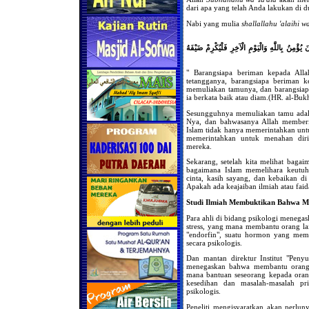
dari apa yang telah Anda lakukan di d
Nabi yang mulia
shallallahu 'alaihi w
 يُؤْمِنُ بِاللَّهِ وَالْيَوْمِ الْآخِرِ فَلْيُكْرِمْ ضَيْفَهُ
" Barangsiapa beriman kepada Alla
tetangganya, barangsiapa beriman 
memuliakan tamunya, dan barangsiap
ia berkata baik atau diam.(HR. al-Buk
Sesungguhnya memuliakan tamu adala
Nya, dan bahwasanya Allah memberik
Islam tidak hanya memerintahkan untu
memerintahkan untuk menahan dir
mereka.
Sekarang, setelah kita melihat bagaim
bagaimana Islam memelihara keutuha
cinta, kasih sayang, dan kebaikan di
Apakah ada keajaiban ilmiah atau faid
Studi Ilmiah Membuktikan Bahwa M
Para ahli di bidang psikologi meneg
stress, yang mana membantu orang l
"endorfin", suatu hormon yang mem
secara psikologis.
Dan mantan direktur Institut "Peny
menegaskan bahwa membantu orang 
mana bantuan seseorang kepada oran
kesedihan dan masalah-masalah p
psikologis.
Peneliti mengisyaratkan akan perluny