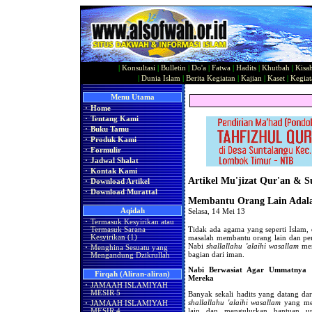
|
Konsultasi
|
Bulletin
|
Do'a
|
Fatwa
|
Hadits
|
Khutbah
|
Kisa
|
Dunia Islam
|
Berita Kegiatan
|
Kajian
|
Kaset
|
Kegiat
Menu Utama
·
Home
·
Tentang Kami
·
Buku Tamu
·
Produk Kami
·
Formulir
·
Jadwal Shalat
·
Kontak Kami
Artikel Mu'jizat Qur'an & 
·
Download Artikel
·
Download Murattal
Membantu Orang Lain Adala
Aqidah
Selasa, 14 Mei 13
·
Termasuk Kesyirikan atau
Tidak ada agama yang seperti Islam, 
Termasuk Sarana
masalah membantu orang lain dan pe
Kesyirikan (1)
Nabi
shallallahu 'alaihi wasallam
men
·
Menghina Sesuatu yang
bagian dari iman.
Mengandung Dzikrullah
Nabi Berwasiat Agar Ummatnya
Firqah (Aliran-aliran)
Mereka
·
JAMAAH ISLAMIYAH
MESIR 5
Banyak sekali hadits yang datang d
shallallahu 'alaihi wasallam
yang men
·
JAMAAH ISLAMIYAH
lain dan mengulurkan bantuan u
MESIR 4