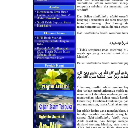
shallallahu 'alaihi wasallam
mengan
sempurna sebelum dia mencintai unt
Analisa
sendiri!!
·
Kerancauan Ilmu Hisab
Dalam Penentuan Awal &
Dan Beliau
shallallahu 'alaihi wasal
Akhir Ramadhan
kenyang) sementara dia tahu tetangg
·
Studi Kritis Seputar Puasa
imannya kurang. Dan barang si
Hari Sabtu
menghormatinya, maka dia juga iman
Nabi
shallallahu 'alaihi wasallam
bers
Ekonomi Islam
·
KPR Bank Syariah
Ternyata Penuh Dengan
لْبُخَارِيُّ وَمُسْلِمٌ
Riba
·
Produk Al-Mudharabah
" Tidak sempurna iman seseorang di a
(Bagi Hasil) Dalam Islam
segala apa yang ia cintai untuk dir
Sebagai Solusi
Muslim].
Perekonomian Islam
Beliau
shallallahu 'alaihi wasallam
jug
Produk Kami
حَاجَةِ أَخِيهِ كَانَ اللَّهُ فِي حَاجَتِهِ وَمَنْ فَرَّجَ
ْقِيَامَةِ وَمَنْ سَتَرَ مُسْلِمًا سَتَرَهُ اللَّهُ يَوْمَ
" Seorang muslim adalah saudara ba
dan jangan membiarkannya (tidak m
membantu kebutuhan saudaranya, mak
memberikan jalan keluar untuk kesul
keluar bagi kesulitan-kesulitannya p
seorang muslim, maka Allah akan tutu
Ini adalah hadits yang menakjubkan, 
terhdap masalah membantu orang lai
sampai Nabi
shallallahu 'alaihi was
Anda lakukan, baik berupa melepask
duniawi seorang Muslim, atau men
Allah
Subhanahu wa Ta'ala
akan mem