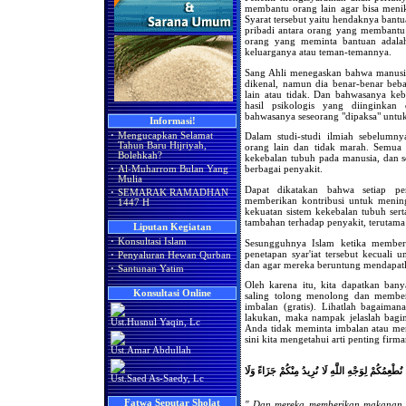
membantu orang lain agar bisa menikm
Syarat tersebut yaitu hendaknya bant
pribadi antara orang yang membant
orang yang meminta bantuan adalah
keluarganya atau teman-temannya.
Sang Ahli menegaskan bahwa manusia
dikenal, namun dia benar-benar be
lain atau tidak. Dan bahwasanya ke
hasil psikologis yang diinginka
bahwasanya seseorang "dipaksa" untu
Informasi!
·
Mengucapkan Selamat
Dalam studi-studi ilmiah sebelumny
Tahun Baru Hijriyah,
orang lain dan tidak marah. Semua
Bolehkah?
kekebalan tubuh pada manusia, dan s
berbagai penyakit.
·
Al-Muharrom Bulan Yang
Mulia
Dapat dikatakan bahwa setiap pe
·
SEMARAK RAMADHAN
memberikan kontribusi untuk mening
1447 H
kekuatan sistem kekebalan tubuh se
tambahan terhadap penyakit, terutama 
Liputan Kegiatan
·
Konsultasi Islam
Sesungguhnya Islam ketika memberik
penetapan syar'iat tersebut kecuali
·
Penyaluran Hewan Qurban
dan agar mereka beruntung mendapatka
·
Santunan Yatim
Oleh karena itu, kita dapatkan ba
Konsultasi Online
saling tolong menolong dan member
imbalan (gratis). Lihatlah bagaiman
lakukan, maka nampak jelaslah bagin
Ust.Husnul Yaqin, Lc
Anda tidak meminta imbalan atau men
sini kita mengetahui arti penting fir
Ust.Amar Abdullah
(طْعِمُكُمْ لِوَجْهِ اللَّهِ لَا نُرِيدُ مِنْكُمْ جَزَاءً وَلَا
Ust.Saed As-Saedy, Lc
Fatwa Seputar Sholat
" Dan mereka memberikan makanan y