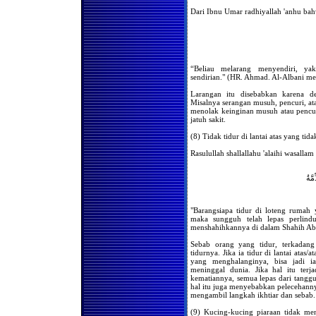
Hukum Menangis Dalam
Dari Ibnu Umar radhiyallah 'anhu bahw
Shalat Jama'ah
Jika seorang musafir masuk
masjid di saat orang sedang
shalat jama'ah Isya' dan ia
belum shalat maghrib.
Bolehkah bagi kaum wanita
“Beliau melarang menyendiri, yak
untuk berkunjung ke rumah
sendirian." (HR. Ahmad. Al-Albani me
orang yang sedang terkena
musibah kematian,
Larangan itu disebabkan karena den
kemudian melakukan shalat
Misalnya serangan musuh, pencuri, a
jenazah berjama'ah dirumah
menolak keinginan musuh atau pencu
tersebut ?
jatuh sakit.
Apabila seseorang tidak
melakukan shalat fardlu
(8) Tidak tidur di lantai atas yang tid
selama 3 tahun tanpa uzur,
kemudian bertaubat , apakah
Rasulullah shallallahu 'alaihi wasallam
dia harus mengqodha shalat
tersebut ?
َّةُ
Apabila suatu jama'ah
melakukan shalat tidak
menghadap qiblah,
bagaimanakah hukumnya ?
"Barangsiapa tidur di loteng rumah 
maka sungguh telah lepas perlind
Membangunkan Tamu
menshahihkannya di dalam Shahih Abi
Untuk Shalat Shubuh
Doa-Doa Menjelang Azan
Sebab orang yang tidur, terkadang
Shubuh
tidurnya. Jika ia tidur di lantai ata
yang menghalanginya, bisa jadi 
Bacaan Sebelum Imam Naik
meninggal dunia. Jika hal itu ter
Mimbar Pada Hari Jum'at
kematiannya, semua lepas dari tanggu
hal itu juga menyebabkan pelecehanny
Shalat Tasbih
mengambil langkah ikhtiar dan sebab.
Hukum Wirid Secara
(9) Kucing-kucing piaraan tidak men
Jama'ah/Bersama-sama