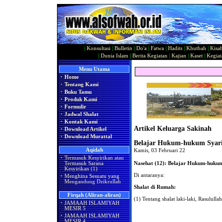
|
Konsultasi
|
Bulletin
|
Do'a
|
Fatwa
|
Hadits
|
Khutbah
|
Kisa
|
Dunia Islam
|
Berita Kegiatan
|
Kajian
|
Kaset
|
Kegiat
Menu Utama
·
Home
·
Tentang Kami
·
Buku Tamu
·
Produk Kami
·
Formulir
·
Jadwal Shalat
·
Kontak Kami
Artikel Keluarga Sakinah
·
Download Artikel
·
Download Murattal
Belajar Hukum-hukum Syari
Aqidah
Kamis, 03 Februari 22
·
Termasuk Kesyirikan atau
Nasehat (12): Belajar Hukum-hukum
Termasuk Sarana
Kesyirikan (1)
Di antaranya:
·
Menghina Sesuatu yang
Mengandung Dzikrullah
Shalat di Rumah:
Firqah (Aliran-aliran)
(1) Tentang shalat laki-laki, Rasululla
·
JAMAAH ISLAMIYAH
MESIR 5
·
JAMAAH ISLAMIYAH
MESIR 4