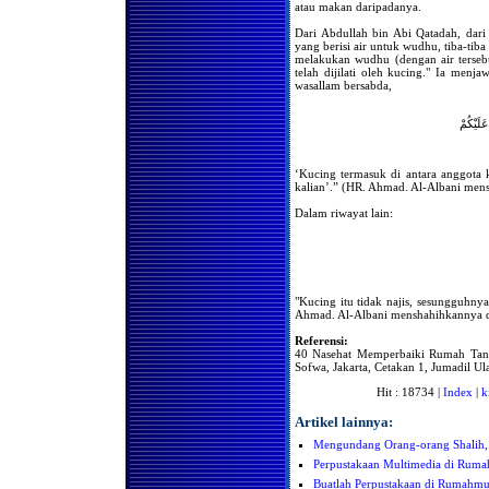
Setelah Setiap Shalat Fardhu
atau makan daripadanya.
Hukum Meninggalkan
Dari Abdullah bin Abi Qatadah, dar
Shalat Karena Sakit
yang berisi air untuk wudhu, tiba-tiba
melakukan wudhu (dengan air tersebu
Jika Telah Suci Saat Shalat
telah dijilati oleh kucing." Ia menja
Ashar atau Isya, Apakah
wasallam bersabda,
Wajib Melaksanakan Shalat
Zhuhur dan Maghrib
َلَيْكُمْ
Jika Wanita Mendapatkan
Kesuciannya di waktu Ashar
Apakah Ia Harus
Melaksanakan Shalat Zhuhur
‘Kucing termasuk di antara anggota k
Mendapatkan Haidh
kalian’.” (HR. Ahmad. Al-Albani men
Beberapa Saat Setelah Masuk
Waktu Shalat, Wajibkah
Dalam riwayat lain:
Mengqadha Shalat Tersebut
Setelah Suci
Urutan Shalat yang Diqadha
Seorang Wanita
Mendapatkan Kesuciannya
"Kucing itu tidak najis, sesungguhnya
Beberapa Saat Sebelum
Ahmad. Al-Albani menshahihkannya di
Terbenamnya Matahari,
Wajibkah Ia Melaksanakan
Shalat Zhuhur dan Ashar?
Referensi:
40 Nasehat Memperbaiki Rumah Tan
Keutamaan Shaf Wanita
Sofwa, Jakarta, Cetakan 1, Jumadil U
Dalam Shalat Berjama'ah
Hit : 18734 |
Index
|
k
Berkumpulnya Wanita Untuk
Shalat Tarawih
Artikel lainnya:
Bolehkah Seorang Wanita
Mengundang Orang-orang Shalih,
Shalat Sendiri dibelakang
Shaf
Perpustakaan Multimedia di Ruma
Bolehkah kaum Wanita
Buatlah Perpustakaan di Rumahm