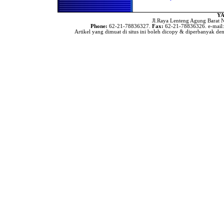
Menetapkan Seorang Wanita
Untuk Mengimami Mereka
Dalam Melakukan Shalat di
YA
Bulan Ramadhan
Jl.Raya Lenteng Agung Barat N
Phone:
62-21-78836327.
Fax:
62-21-78836326. e-mail
Wajibkah Kaum Wanita
Artikel yang dimuat di situs ini boleh dicopy & diperbanyak den
Melaksanakan Shalat
Berjama'ah di Rumah
Apa hukum Shalat
Berjama'ah Bagi Kaum
Wanita
Apakah Ada Niat Khusus
Bagi Imam Yg Mengimami
Shalat Kaum Pria & Wanita
Shalatnya Piket Penjaga (
Satpam )
Gerakan Dalam Shalat
Hukum Gerakan Sia-Sia Di
Dalam Shalat
Hukum Gerakan Sia-Sia Di
Dalam Shalat
Keengganan Para Sopir
Untuk Shalat Jama’ah
Hukum Menangguhkan
Shalat Hingga Malam Hari
Hukum Meremehkan Shalat
Hukum Menangguhkan
Shalat Subuh Dari Waktunya
Dampak Hukum Bagi yang
Meninggalkan Shalat