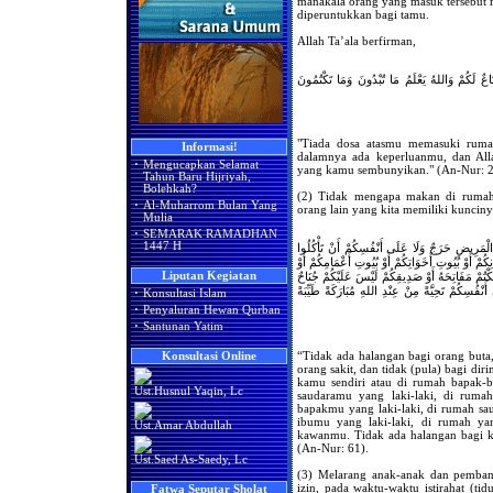
manakala orang yang masuk tersebut 
diperuntukkan bagi tamu.
Allah Ta’ala berfirman,
اعٌ لَكُمْ وَاللهُ يَعْلَمُ مَا تُبْدُونَ وَمَا تَكْتُمُونَ
"Tiada dosa atasmu memasuki rumah
Informasi!
dalamnya ada keperluanmu, dan Al
·
Mengucapkan Selamat
yang kamu sembunyikan." (An-Nur: 2
Tahun Baru Hijriyah,
Bolehkah?
(2) Tidak mengapa makan di rumah
·
Al-Muharrom Bulan Yang
orang lain yang kita memiliki kunciny
Mulia
·
SEMARAK RAMADHAN
1447 H
ْمَرِيضِ حَرَجٌ وَلَا عَلَى أَنْفُسِكُمْ أَنْ تَأْكُلُوا
نِكُمْ أَوْ بُيُوتِ أَخَوَاتِكُمْ أَوْ بُيُوتِ أَعْمَامِكُمْ أَوْ
Liputan Kegiatan
لَكْتُمْ مَفَاتِحَهُ أَوْ صَدِيقِكُمْ لَيْسَ عَلَيْكُمْ جُنَاحٌ
 أَنْفُسِكُمْ تَحِيَّةً مِنْ عِنْدِ اللهِ مُبَارَكَةً طَيِّبَةً
·
Konsultasi Islam
·
Penyaluran Hewan Qurban
·
Santunan Yatim
“Tidak ada halangan bagi orang buta, 
Konsultasi Online
orang sakit, dan tidak (pula) bagi di
kamu sendiri atau di rumah bapak-
Ust.Husnul Yaqin, Lc
saudaramu yang laki-laki, di rum
bapakmu yang laki-laki, di rumah s
ibumu yang laki-laki, di rumah y
Ust.Amar Abdullah
kawanmu. Tidak ada halangan bagi k
(An-Nur: 61).
Ust.Saed As-Saedy, Lc
(3) Melarang anak-anak dan pemban
izin, pada waktu-waktu istirahat (tid
Fatwa Seputar Sholat