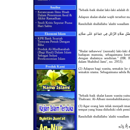
Analisa
"Sebaik-baik shalat laki-laki adalah d
·
Kerancauan Ilmu Hisab
Dalam Penentuan Awal &
Adapun shalat-shalat wajib tersebut m
Akhir Ramadhan
·
Studi Kritis Seputar Puasa
Rasulullah shallallahu 'alaihi wasallam
Hari Sabtu
َفَضْلِ صَلَاةِ الرَّجُلِ فِي جَمَاعَةٍ عَلَى صَلَاتِهِ
Ekonomi Islam
·
KPR Bank Syariah
Ternyata Penuh Dengan
Riba
·
Produk Al-Mudharabah
"Shalat tathawwu' (sunnah) laki-laki
(Bagi Hasil) Dalam Islam
hadapan manusia, sebagaimana keuta
Sebagai Solusi
dengan shalatnya sendirian." (HR. 
Perekonomian Islam
dalam Shahihul Jami’, no. 2953).
Produk Kami
(2) Adapun bagi wanita, semakin ke 
semakin utama. Sebagaimana sabda Rasu
"Sebaik-baik shalat kaum wanita yait
Thabrani. Al-Albani menshahihkannya 
(3) Agar orang lain tidak menjadi im
tempat yang biasa diduduki oleh pemi
Rasulullah shallallahu 'alaihi wasallam
َّا بِإِذْنِهِ