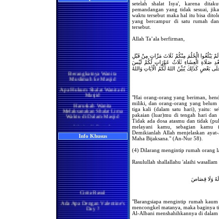
setelah shalat Isya', karena dit
pemandangan yang tidak sesuai, jika
waktu tersebut maka hal itu bisa dito
yang bercampur di satu rumah dan 
tersebut.
Allah Ta’ala berfirman,
نَ لَمْ يَبْلُغُوا الْحُلُمَ مِنْكُمْ ثَلَاثَ مَرَّاتٍ مِنْ قَبْلِ
عْدِ صَلَاةِ الْعِشَاءِ ثَلَاثُ عَوْرَاتٍ لَكُمْ لَيْسَ
Berangkatnya Wanita
َلَى بَعْضٍ كَذَلِكَ يُبَيِّنُ اللهُ لَكُمُ الْآيَاتِ وَاللهُ
Muslimah ke Masjid
Apa Hukum Shalat Wanita di
Masjid
"Hai orang-orang yang beriman, hen
Haruskah Wanita
miliki, dan orang-orang yang belum
Melaksanakan Shalat Lima
tiga kali (dalam satu hari), yaitu:
Waktu di Dalam Masjid
pakaian (luar)mu di tengah hari dan s
Wanita di Rumah
Tidak ada dosa atasmu dan tidak (pula
Berma'mum Kepada Imam
melayani kamu, sebagian kamu (a
di Masjid
Demikianlah Allah menjelaskan ayat
Info Khusus
Maha Bijaksana." (An-Nur 58).
Apakah Shalatnya Seorang
Wanita di rumah Lebih
(4) Dilarang mengintip rumah orang la
Utama Ataukah di Masjidil
Haram
Rasulullah shallallahu 'alaihi wasallam
Manakah yang Lebih Utama
Bagi Wanita Pada Bulan
َ لَهُ وَلَا قِصَاصَ
Ramadhan, Melaksanakan
Shalat di Masjidil Haram
Cinta Rasul
atau di Rumah
Ada Apa Dengan Valentine's
Shalatnya Kaum Wanita
"Barangsiapa mengintip rumah kaum 
Day ?
yang Sedang Umrah di
mencongkel matanya, maka baginya tid
Bulan Ramadhan
Al-Albani menshahihkannya di dalam 
Manisnya Iman