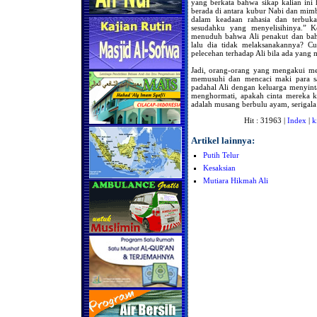
yang berkata bahwa sikap kalian ini
berada di antara kubur Nabi dan mimb
dalam keadaan rahasia dan terbuk
sesudahku yang menyelisihinya.” K
menuduh bahwa Ali penakut dan bah
lalu dia tidak melaksanakannya? Cu
pelecehan terhadap Ali bila ada yang
Jadi, orang-orang yang mengakui me
memusuhi dan mencaci maki para s
padahal Ali dengan keluarga menyin
menghormati, apakah cinta mereka 
adalah musang berbulu ayam, serigala
Hit : 31963 |
Index
|
k
Artikel lainnya:
Putih Telur
Kesaksian
Mutiara Hikmah Ali