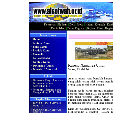
|
Konsultasi
|
Bulletin
|
Do'a
|
Fatwa
|
Hadits
|
Khutbah
|
Kisa
|
Dunia Islam
|
Berita Kegiatan
|
Kajian
|
Kaset
|
Kegiat
Menu Utama
·
Home
·
Tentang Kami
·
Buku Tamu
·
Produk Kami
·
Formulir
·
Jadwal Shalat
·
Kontak Kami
Karena Namanya Umar
·
Download Artikel
Selasa, 13 Mei 14
·
Download Murattal
Aqidah
Adakah orang yang bersalah karena 
·
Termasuk Kesyirikan atau
yang salah, tetapi tidak berarti pemi
Termasuk Sarana
orang yang memberinya nama.
Kesyirikan (1)
·
Menghina Sesuatu yang
Namun Anda harus percaya sekalipu
Mengandung Dzikrullah
berdosa besar manakala dia membawa
gara nama tersebut. Nama Umar, s
Firqah (Aliran-aliran)
bagian dari kaum muslimin, alergi 
mematikan seorang lelaki yang dosan
·
JAMAAH ISLAMIYAH
MESIR 5
Kitab
al-Awashim minal Qawashim
, k
·
JAMAAH ISLAMIYAH
Muhibbuddin al-Khathib. Dalam Ta
MESIR 4