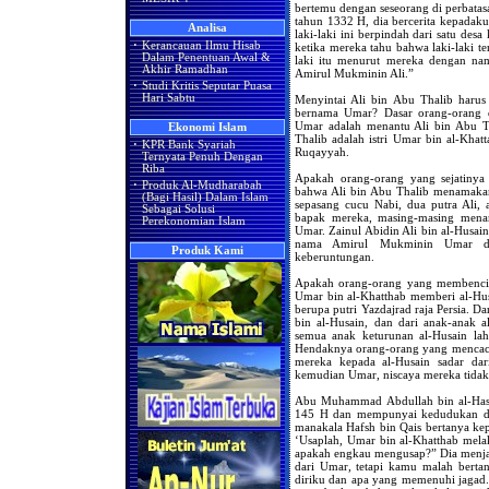
bertemu dengan seseorang di perbatas
tahun 1332 H, dia bercerita kepadaku
Analisa
laki-laki ini berpindah dari satu de
·
Kerancauan Ilmu Hisab
ketika mereka tahu bahwa laki-laki t
Dalam Penentuan Awal &
laki itu menurut mereka dengan n
Akhir Ramadhan
Amirul Mukminin Ali.”
·
Studi Kritis Seputar Puasa
Hari Sabtu
Menyintai Ali bin Abu Thalib har
bernama Umar? Dasar orang-orang d
Umar adalah menantu Ali bin Abu T
Ekonomi Islam
Thalib adalah istri Umar bin al-Kha
·
KPR Bank Syariah
Ruqayyah.
Ternyata Penuh Dengan
Riba
Apakah orang-orang yang sejatinya 
·
Produk Al-Mudharabah
bahwa Ali bin Abu Thalib menamakan
(Bagi Hasil) Dalam Islam
sepasang cucu Nabi, dua putra Ali, 
Sebagai Solusi
bapak mereka, masing-masing mena
Perekonomian Islam
Umar. Zainul Abidin Ali bin al-Husa
nama Amirul Mukminin Umar de
Produk Kami
keberuntungan.
Apakah orang-orang yang membenci 
Umar bin al-Khatthab memberi al-Husa
berupa putri Yazdajrad raja Persia. Da
bin al-Husain, dan dari anak-anak a
semua anak keturunan al-Husain lah
Hendaknya orang-orang yang mencaci
mereka kepada al-Husain sadar da
kemudian Umar, niscaya mereka tidak 
Abu Muhammad Abdullah bin al-Hasan
145 H dan mempunyai kedudukan di 
manakala Hafsh bin Qais bertanya ke
‘Usaplah, Umar bin al-Khatthab mel
apakah engkau mengusap?” Dia menja
dari Umar, tetapi kamu malah berta
diriku dan apa yang memenuhi jagad