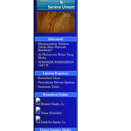
Informasi!
·
Mengucapkan Selamat
Tahun Baru Hijriyah,
Bolehkah?
·
Al-Muharrom Bulan Yang
Mulia
·
SEMARAK RAMADHAN
1447 H
Liputan Kegiatan
·
Konsultasi Islam
·
Penyaluran Hewan Qurban
·
Santunan Yatim
Konsultasi Online
Ust.Husnul Yaqin, Lc
Ust.Amar Abdullah
Ust.Saed As-Saedy, Lc
Fatwa Seputar Sholat