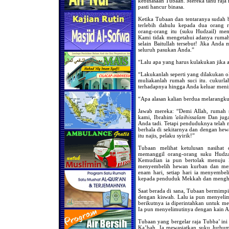
kebinasaan Tubaan. Mereka tahu raja 
pasti hancur binasa.
Ketika Tubaan dan tentaranya sudah b
terlebih dahulu kepada dua orang r
orang-orang itu (suku Hudzail) me
Kami tidak mengetahui adanya rumah
selain Baitullah tersebut! Jika Anda
seluruh pasukan Anda.”
“Lalu apa yang harus kulakukan jika a
“Lakukanlah seperti yang dilakukan 
muliakanlah rumah suci itu. cukurl
terhadapnya hingga Anda keluar meni
“Apa alasan kalian berdua melarangku?
Jawab mereka: “Demi Allah, rumah 
kami, Ibrahim
'alaihissalam
Dan juga
Anda tadi. Tetapi penduduknya tela
berhala di sekitarnya dan dengan he
itu najis, pelaku syirik!”
Tubaan melihat ketulusan nasihat
memanggil orang-orang suku Hudza
Kemudian ia pun bertolak menuju 
menyembelih hewan kurban dan men
enam hari, setiap hari ia menyembe
kepada penduduk Mekkah dan mengh
Saat berada di sana, Tubaan bermimp
dengan kiswah. Lalu ia pun menyeli
berikutnya ia diperintahkan untuk me
Ia pun menyelimutinya dengan kain Al
Tubaan yang bergelar raja Tubba’ in
Ka’bah. Ia mewasiatkan suku Jurhum 