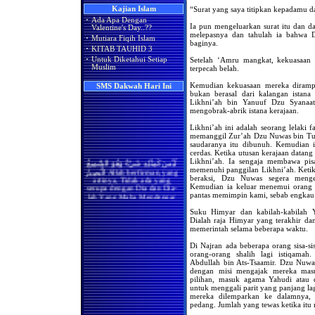
Apakah Shalat Seseorang di
“Surat yang saya titipkan kepadamu d
Kajian Islam
Hukum Merayakan Hari
Masjidil Haram Bisa Batal
·
Ada Apa Dengan
Valentine
Ketika Ia Ikut Berjama'ah
Ia pun mengeluarkan surat itu dan da
Valentine's Day..??
Dengan Imam atau Shalat
melepasnya dan tahulah ia bahwa D
Adakah Amalan Khusus di
·
Mutiara Fiqih Islam
Sendirian Karena Ada Wanita
baginya.
Bulan Rajab?
yang Melintas di
·
KITAB TAUHID 3
Hadapannya?
Asyura' Dalam Perspektif
Setelah ‘Amru mangkat, kekuasaan
·
Untuk Diketahui Setiap
Islam, Syi'ah & Kejawen..!!
Muslim
terpecah belah.
Bila Terdapat Pembatas
(Tabir) Antara Kaum Pria
Ada Apa Dengan Valentine’s
Kemudian kekuasaan mereka dirampa
dan Kaum Wanita, Maka
SMS Dakwah Hari Ini
Day?
Masih Berlakukah Hadits
bukan berasal dari kalangan istana
Rasulullah Shallallaahu
Likhni’ah bin Yanuuf Dzu Syanaa
'alaihi wa sallam (sebaik-baik
mengobrak-abrik istana kerajaan.
shaf wanita adalah yang
paling akhir dan seburuk-
Likhni’ah ini adalah seorang lelaki f
buruknya adalah yang
memanggil Zur’ah Dzu Nuwas bin Tuba
paling depan)
saudaranya itu dibunuh. Kemudian
cerdas. Ketika utusan kerajaan datan
Apakah Kaum Wanita Harus
لَيْسَ كَمِثْلِهِ شَيْءٌ وَهُوَ السَّمِيعُ
Likhni’ah. Ia sengaja membawa pisa
Meluruskan Shafnya Dalam
الْبَصِيرُ Allah berfirman,yang
memenuhi panggilan Likhni’ah. Keti
Shalat
artinya, Tidak ada yang
beraksi, Dzu Nuwas segera menge
serupa dengan Dia dan Dia-
Benarkah Shaf yang Paling
Kemudian ia keluar menemui orang 
lah Yang Maha Mendengar
Utama Bagi Wanita Dalam
pantas memimpin kami, sebab engkau t
lagi Maha Melihat.(QS.Asy-
Shalat Adalah Shaf yang
Syura:11)
Paling Belakang
Suku Himyar dan kabilah-kabilah 
Dialah raja Himyar yang terakhir dan 
(
Index SMS Dakwah
)
Benarkah Shalat Jum'at
memerintah selama beberapa waktu.
Sebagai Pengganti Shalat
Zhuhur
Di Najran ada beberapa orang sisa-s
orang-orang shalih lagi istiqamah
Hukum Shalat Jum'at Bagi
Wanita
Abdullah bin Ats-Tsaamir. Dzu Nuwa
dengan misi mengajak mereka ma
Hanya Membaca Surat Al-
pilihan, masuk agama Yahudi atau
Ikhlas
untuk menggali parit yang panjang lag
mereka dilemparkan ke dalamnya, s
Hukum Meninggalkan
pedang. Jumlah yang tewas ketika itu
Shalat