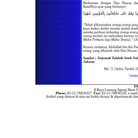
Berkenaan dengan Dzu Nuwas dan
Hukum Menangis Dalam
RasulNya ayat yang berbunyi:
Shalat Jama'ah
قُتِلَ أَصْحَابُ اْلأُخْدُودِ النَّارِ ذَاتِ الْوَقُودِ إِ
Jika seorang musafir masuk
masjid di saat orang sedang
shalat jama'ah Isya' dan ia
belum shalat maghrib.
“Telah dibinasakan orang-orang yang
kayu bakar, ketika mereka duduk dise
Bolehkah bagi kaum wanita
mereka perbuat terhadap orang-orang
untuk berkunjung ke rumah
orang mu'min itu melainkan karena o
orang yang sedang terkena
Maha Perkasa lagi Maha Terpuji,”
(Al
musibah kematian,
kemudian melakukan shalat
Konon ceritanya, Abdullah bin Ats-
jenazah berjama'ah dirumah
orang yang dibunuh oleh Dzu Nuwas k
tersebut ?
Apabila seseorang tidak
Sumber : Terjemah Tahdzib Sirah Nab
melakukan shalat fardlu
Jakarta
selama 3 tahun tanpa uzur,
kemudian bertaubat , apakah
Hit : 1 |
Index Tarikh
|
dia harus mengqodha shalat
tersebut ?
|
Inde
Apabila suatu jama'ah
melakukan shalat tidak
YA
menghadap qiblah,
Jl.Raya Lenteng Agung Barat N
bagaimanakah hukumnya ?
Phone:
62-21-78836327.
Fax:
62-21-78836326. e-mail
Artikel yang dimuat di situs ini boleh dicopy & diperbanyak den
Membangunkan Tamu
Untuk Shalat Shubuh
Doa-Doa Menjelang Azan
Shubuh
Bacaan Sebelum Imam Naik
Mimbar Pada Hari Jum'at
Shalat Tasbih
Hukum Wirid Secara
Jama'ah/Bersama-sama