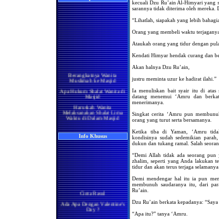
kecuali Dzu Ru’ain Al-Himyari yang 
sarannya tidak diterima oleh mereka. 
“Lihatlah, siapakah yang lebih bahagi
Orang yang membeli waktu terjaganya
Ataukah orang yang tidur dengan pul
Kendati Himyar hendak curang dan be
Akan halnya Dzu Ru’ain,
Berangkatnya Wanita
Muslimah ke Masjid
justru meminta uzur ke hadirat ilahi.”
Apa Hukum Shalat Wanita di
Ia menuliskan bait syair itu di ata
Masjid
datang menemui ‘Amru dan berkata
Haruskah Wanita
menerimanya.
Melaksanakan Shalat Lima
Waktu di Dalam Masjid
Singkat cerita ‘Amru pun membunu
orang yang turut serta bersamanya.
Wanita di Rumah
Berma'mum Kepada Imam
Ketika tiba di Yaman, ‘Amru tidak
di Masjid
Info Khusus
kondisinya sudah sedemikian parah,
dukun dan tukang ramal. Salah seoran
Apakah Shalatnya Seorang
Wanita di rumah Lebih
“Demi Allah tidak ada seorang pun
Utama Ataukah di Masjidil
Haram
zhalim, seperti yang Anda lakukan te
tidur dan akan terus terjaga selamanya
Manakah yang Lebih Utama
Bagi Wanita Pada Bulan
Demi mendengar hal itu ia pun m
Ramadhan, Melaksanakan
membunuh saudaranya itu, dari par
Shalat di Masjidil Haram
Ru’ain.
Cinta Rasul
atau di Rumah
Ada Apa Dengan Valentine's
Dzu Ru’ain berkata kepadanya: “Saya
Shalatnya Kaum Wanita
Day ?
yang Sedang Umrah di
“Apa itu?” tanya ‘Amru.
Bulan Ramadhan
Manisnya Iman