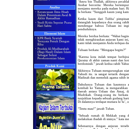
‘Amru bin Thallah, akhirnya pecahl
Anshar bercerita: Mereka bertemp
Analisa
menjamu mereka pada malam hari. Ha
Ia berkata: “Sungguh kaum yang kami
·
Kerancauan Ilmu Hisab
Dalam Penentuan Awal &
Akhir Ramadhan
Ketika kaum dari Tubba’ pimpina
datanglah kepadanya dua orang rahi
·
Studi Kritis Seputar Puasa
mendengar bahwa Tubaan ini ing
Hari Sabtu
penduduknya.
Ekonomi Islam
Mereka berdua berkata: “Wahai baginda
·
KPR Bank Syariah
tidak menghiraukan anjuran kami ini,
Ternyata Penuh Dengan
kami tidak menjamin Anda terlepas da
Riba
·
Produk Al-Mudharabah
Tubaan berkata: “Mengapa begitu?”
(Bagi Hasil) Dalam Islam
Sebagai Solusi
“Karena kota itulah tempat berhij
Perekonomian Islam
Quraisy di akhir zaman nanti dan kot
berdomisili.” jawab kedua rahib Yahud
Produk Kami
Akhirnya Tubaan mengurungkan niatn
Yahudi itu. ia sangat tertarik den
Madinah dan memeluk agama rahib it
Dahulunya Tubaan dan kaumnya ad
kembali ke Yaman, ia mengarahkan
daerah antara Usfaan dan Amaj, d
Mudrikah. Orang-orang itu berkat
tunjukkan kepada sebuah gudang harta
Di dalamnya terdapat mutiara lu’lu’, z
“Tentu mau!” jawab Tuban.
“Sebuah rumah di Mekkah yang d
melakukan ibadah di sisinya.” kata me
Sebenarnya dengan anjuran terse