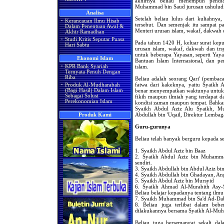
akhirnya beliau menempuh pendid
Muhammad bin Saud jurusan ushuludin
Analisa
Setelah beliau lulus dari kuliahny
·
Kerancauan Ilmu Hisab
tersebut. Dan semenjak itu sampai p
Dalam Penentuan Awal &
Menteri urusan islam, wakaf, dakwah 
Akhir Ramadhan
·
Studi Kritis Seputar Puasa
Pada tahun 1420 H, keluar surat kepu
Hari Sabtu
urusan islam, wakaf, dakwah dan irs
untuk beberapa Yayasan, seperti Ya
Ekonomi Islam
Bantuan Islam Internasional, dan p
islam.
·
KPR Bank Syariah
Ternyata Penuh Dengan
Riba
Beliau adalah seorang Qari' (pembaca
fatwa dari kakeknya, yaitu Syaikh
·
Produk Al-Mudharabah
benar menyempatkan waktunya untuk 
(Bagi Hasil) Dalam Islam
Sebagai Solusi
fikih maupun ilmiah yang terdapat d
Perekonomian Islam
kondisi zaman maupun tempat. Bahkan
Syaikh Abdul Aziz Alu Syaikh, Mu
Abdullah bin 'Uqail, Direktur Lembag
Produk Kami
Guru-gurunya
Beliau telah banyak berguru kepada se
1. Syaikh Abdul Aziz bin Baaz
2. Syaikh Abdul Aziz bin Muhamma
sendiri.
3. Syaikh Abdullah bin Abdul Aziz bi
4. Syaikh Abdullah bin Ghadayan, An
5. Syaikh Abdul Aziz bin Mursyid
6. Syaikh Ahmad Al-Murabith Asy-S
Beliau belajar kepadanya tentang ilmu
7. Syaikh Muhammad bin Sa'd Ad-Dabl
8. Beliau juga terlibat dalam beb
dilakukannya bersama Syaikh Al-Muh
Beliau juga bersemangat sekali da