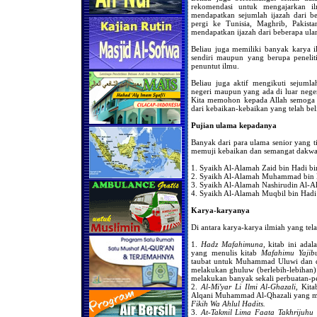
rekomendasi untuk mengajarkan il
mendapatkan sejumlah ijazah dari b
pergi ke Tunisia, Maghrib, Pakist
mendapatkan ijazah dari beberapa ula
Beliau juga memiliki banyak karya i
sendiri maupun yang berupa penelit
penuntut ilmu.
Beliau juga aktif mengikuti sejuml
negeri maupun yang ada di luar neger
Kita memohon kepada Allah semoga be
dari kebaikan-kebaikan yang telah be
Pujian ulama kepadanya
Banyak dari para ulama senior yang t
memuji kebaikan dan semangat dakwah 
1. Syaikh Al-Alamah Zaid bin Hadi 
2. Syaikh Al-Alamah Muhammad bin 
3. Syaikh Al-Alamah Nashirudin Al-A
4. Syaikh Al-Alamah Muqbil bin Hadi
Karya-karyanya
Di antara karya-karya ilmiah yang telah
1.
Hadz Mafahimuna,
kitab ini ada
yang menulis kitab
Mafahimu Yajib
taubat untuk Muhammad Uluwi dan de
melakukan ghuluw (berlebih-lebihan) 
melakukan banyak sekali perbuatan-pe
2.
Al-Mi'yar Li Ilmi Al-Ghazali,
Kitab
Alqani Muhammad Al-Qhazali yang m
Fikih Wa Ahlul Hadits.
3.
At-Takmil Lima Faata Takhrijuhu 