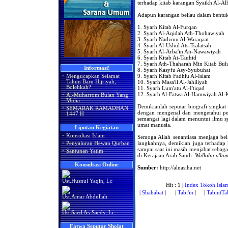
terhadap kitab karangan Syaikh Al-Al
Adapun karangan beliau dalam bentuk s
1. Syarh Kitab Al-Furqan
2. Syarh Al-Aqidah Ath-Thohawiyah
3. Syarh Nadzmu Al-Waraqaat
4. Syarh Al-Ushul Ats-Tsalatsah
5. Syarh Al-Arba'in An-Nawawiyah
6. Syarh Kitab At-Tauhid
7. Syarh Ath-Thaharah Min Kitab Bu
Informasi!
8. Syarh Kasyfu Asy-Syubuhat
9. Syarh Kitab Fadhlu Al-Islam
·
Mengucapkan Selamat
10. Syarh Masa'il Al-Jahiliyah
Tahun Baru Hijriyah,
Bolehkah?
11. Syarh Lum'atu Al-I'tiqad
12. Syarh Al-Fatwa Al-Hamwiyah Al-
·
Al-Muharrom Bulan Yang
Mulia
Demikianlah seputar biografi singka
·
SEMARAK RAMADHAN
dengan mengenal dan mengetahui per
1447 H
semangat lagi dalam menuntut ilmu 
umat manusia.
Liputan Kegiatan
·
Konsultasi Islam
Semoga Allah senantiasa menjaga be
langkahnya, demikian juga terhadap
·
Penyaluran Hewan Qurban
sampai saat ini masih menjabat sebag
·
Santunan Yatim
di Kerajaan Arab Saudi.
Wallohu a'la
Konsultasi Online
Sumber:
http://alnasiha.net
Ust.Husnul Yaqin, Lc
Hit : 1 |
Index Tokoh Isla
|
Shahabat
|
|
Tabi'in
|
|
TabiutTab
Ust.Amar Abdullah
Ust.Saed As-Saedy, Lc
Fatwa Seputar Sholat