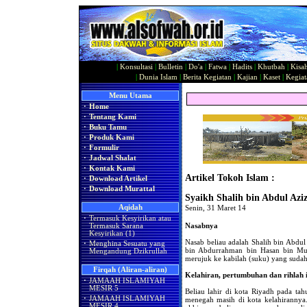
|
Konsultasi
|
Bulletin
|
Do'a
|
Fatwa
|
Hadits
|
Khutbah
|
Kisa
|
Dunia Islam
|
Berita Kegiatan
|
Kajian
|
Kaset
|
Kegiat
Menu Utama
·
Home
·
Tentang Kami
·
Buku Tamu
·
Produk Kami
·
Formulir
·
Jadwal Shalat
·
Kontak Kami
Artikel Tokoh Islam :
·
Download Artikel
·
Download Murattal
Syaikh Shalih bin Abdul Azi
Aqidah
Senin, 31 Maret 14
·
Termasuk Kesyirikan atau
Nasabnya
Termasuk Sarana
Kesyirikan (1)
Nasab beliau adalah Shalih bin Abdu
·
Menghina Sesuatu yang
bin Abdurrahman bin Hasan bin M
Mengandung Dzikrullah
merujuk ke kabilah (suku) yang sudah
Firqah (Aliran-aliran)
Kelahiran, pertumbuhan dan rihlah 
·
JAMAAH ISLAMIYAH
MESIR 5
Beliau lahir di kota Riyadh pada ta
·
JAMAAH ISLAMIYAH
menegah masih di kota kelahirannya
MESIR 4