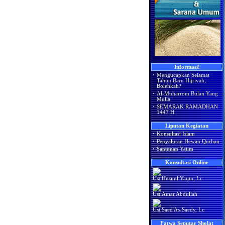
Informasi!
·
Mengucapkan Selamat
Tahun Baru Hijriyah,
Bolehkah?
·
Al-Muharrom Bulan Yang
Mulia
·
SEMARAK RAMADHAN
1447 H
Liputan Kegiatan
·
Konsultasi Islam
·
Penyaluran Hewan Qurban
·
Santunan Yatim
Konsultasi Online
Ust.Husnul Yaqin, Lc
Ust.Amar Abdullah
Ust.Saed As-Saedy, Lc
Fatwa Seputar Sholat