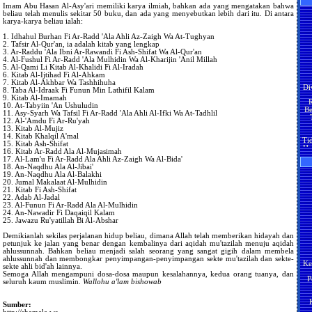
Imam Abu Hasan Al-Asy'ari memiliki karya ilmiah, bahkan ada yang mengatakan bahwa
bi
beliau telah menulis sekitar 50 buku, dan ada yang menyebutkan lebih dari itu. Di antara
ke
karya-karya beliau ialah:
be
Me
se
1. Idhahul Burhan Fi Ar-Radd 'Ala Ahli Az-Zaigh Wa At-Tughyan
2. Tafsir Al-Qur'an, ia adalah kitab yang lengkap
Ja
3. Ar-Raddu 'Ala Ibni Ar-Rawandi Fi Ash-Shifat Wa Al-Qur'an
ji
4. Al-Fushul Fi Ar-Radd 'Ala Mulhidin Wa Al-Kharijin 'Anil Millah
an
5. Al-Qami Li Kitab Al-Khalidi Fi Al-Iradah
Ma
6. Kitab Al-Ijtihad Fi Al-Ahkam
Se
Di
7. Kitab Al-Akhbar Wa Tashhihuha
pe
8. Taba Al-Idraak Fi Funun Min Lathifil Kalam
R
ha
9. Kitab Al-Imamah
Be
po
10. At-Tabyiin 'An Ushuludin
ti
11. Asy-Syarh Wa Tafsil Fi Ar-Radd 'Ala Ahli Al-Ifki Wa At-Tadhlil
H
pel
12. Al-'Amdu Fi Ar-Ru'yah
13. Kitab Al-Mujiz
Ti
Se
14. Kitab Khalqil A'mal
Ha
ja
15. Kitab Ash-Shifat
pa
16. Kitab Ar-Radd Ala Al-Mujasimah
Ma
17. Al-Lam'u Fi Ar-Radd Ala Ahli Az-Zaigh Wa Al-Bida'
H
Pe
18. An-Naqdhu Ala Al-Jibai'
y
men
19. An-Naqdhu Ala Al-Balakhi
ma
20. Jumal Makalaat Al-Mulhidin
H
M
??
21. Kitab Fi Ash-Shifat
22. Adab Al-Jadal
Ja
23. Al-Funun Fi Ar-Radd Ala Al-Mulhidin
Ji
24. An-Nawadir Fi Daqaiqil Kalam
H
te
25. Jawazu Ru'yatillah Bi Al-Abshar
ya
ak
Ma
sa
Demikianlah sekilas perjalanan hidup beliau, dimana Allah telah memberikan hidayah dan
petunjuk ke jalan yang benar dengan kembalinya dari aqidah mu'tazilah menuju aqidah
S
Ka
ahlussunnah. Bahkan beliau menjadi salah seorang yang sangat gigih dalam membela
an
Ke
ahlussunnah dan membongkar penyimpangan-penyimpangan sekte mu'tazilah dan sekte-
te
H
sekte ahli bid'ah lainnya.
ter
P
y
Semoga Allah mengampuni dosa-dosa maupun kesalahannya, kedua orang tuanya, dan
B
seluruh kaum muslimin.
Wallohu a'lam bishowab
S
P
M
Sumber:
Tu