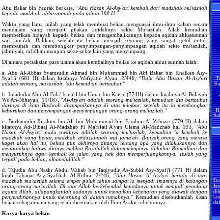
da
Sa
Abu Bakar bin Faurak berkata,
"Abu Hasan Al-Asy'ari kembali dari madzhab mu'tazilah
Mu
kepada madzhab ahlussunnah pada tahun 300 H."
Waktu yang lama inilah yang telah membuat beliau menguasai ilmu-ilmu kalam secara
mendalam yang menjadi pijakan aqidahnya sekte Mu'tazilah. Allah kemudian
ke
memberikan hidayah kepada beliau dan mengembalikannya kepada aqidah ahlussunnah
tu
wal jama'ah. Bahkan, setelah itu beliau menjadi seorang yang sangat getol untuk
A
membantah dan membongkar penyimpangan-penyimpangan aqidah sekte mu'tazilah,
jahmiyah, rafidhah maupun sekte-sekte lain yang menyimpang.
Alla
pe
Di antara persaksian para ulama akan kembalinya beliau ke aqidah ahlus sunnah ialah:
Ny
T
ya
a. Abu Al-Abbas Syamsudin Ahmad bin Muhammad bin Abi Bakar bin Khalkan Asy-
Ka
Alla
Syafi'i (681 H) dalam kitabnya Wafiyatul A'yan, 2/446,
"Dulu Abu Hasan Al-Asy'ari
adalah seorang mu'tazilah, lalu kemudian bertaubat."
s
p
b. Imadudin Abu Al-Fida' Isma'il bin Umar bin Katsir (774H) dalam kitabnya Al-Bidayah
me
Wa An-Nihayah, 11/187,
"Al-Asy'ari adalah seorang mu'tazilah, kemudian dia bertaubat
bersama
H
darinya di kota Bashrah disampaikannya di atas mimbar, setelah itu ia membongkar
da
Se
keburukan dan penyimpangan-penyimpangan orang-orang mu'tazilah."
c. Burhanudin Ibrahim bin Ali bin Muhammad bin Farahun Al-Ya'mari (779 H) dalam
me
kitabnya Ad-Dibaaj Al-Madzhab Fi Ma'rifati A'yan Ulama Al-Madzhab hal 193,
"Abu
Hasan Al-Asy'ari pada awalnya adalah seorang mu'tazilah, kemudian ia kembali ke
madzhab yang benar, madzhab ahlussunnah wal jama'ah. Banyak orang yang merasa
H
kaget akan hal itu, beliau pun akhirnya ditanya tentang apa yang dilakukannya dan
m
mengatakan bahwa dirinya melihat Rasulullah dalam mimpinya di bulan Ramadhan dan
s
menyuruhnya agar kembali ke jalan yang hak dan memperjuangkannya. Itulah yang
terjadi pada beliau, alhamdulillah."
m
m
H
d. Tajudin Abu Nashr Abdul Wahab bin Taqiyudin As-Subki Asy-Syafi'i (771 H) dalam
ap
kitab Tabaqat Asy-Syafi'iah Al-Kubra, 2/246,
"Abu Hasan Al-Asy'ari berada di atas
Te
d
madzhab mu'tazilah selama empat puluh tahun sampai ia menjadi Imamnya di kalangan
Ja
orang-orang mu'tazilah. Di saat Allah berkehendak kepadanya untuk menjadi penolong
di
ba
agama Allah, dilapangkanlah dadanya untuk mengikuti kebenaran yang diawali dengan
ku
me
penyendiriannya untuk merenung di dalam rumahnya."
Kemudian disebutkanlah kisah
da
beliau sebagaimana yang telah diceritakan oleh Ibnu Asakir sebelumnya.
Pe
Ha
Karya-karya beliau
an
lo