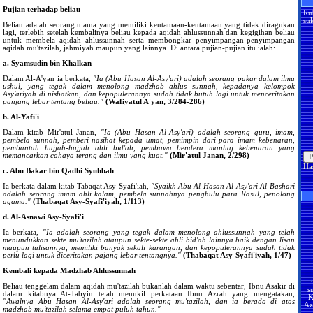
Pujian terhadap beliau
Ru
suk
Beliau adalah seorang ulama yang memiliki keutamaan-keutamaan yang tidak diragukan
lagi, terlebih setelah kembalinya beliau kepada aqidah ahlussunnah dan kegigihan beliau
untuk membela aqidah ahlussunnah serta membongkar penyimpangan-penyimpangan
aqidah mu'tazilah, jahmiyah maupun yang lainnya. Di antara pujian-pujian itu ialah:
a. Syamsudin bin Khalkan
Dalam Al-A'yan ia berkata,
"Ia (Abu Hasan Al-Asy'ari) adalah seorang pakar dalam ilmu
ushul, yang tegak dalam menolong madzhab ahlus sunnah, kepadanya kelompok
Asy'ariyah di nisbatkan, dan kepopulerannya sudah tidak butuh lagi untuk menceritakan
panjang lebar tentang beliau."
(Wafiyatul A'yan, 3/284-286)
b. Al-Yafi'i
Dalam kitab Mir'atul Janan,
"Ia (Abu Hasan Al-Asy'ari) adalah seorang guru, imam,
pembela sunnah, pemberi nasihat kepada umat, pemimpin dari para imam kebenaran,
pembantah hujjah-hujjah ahli bid'ah, pembawa bendera manhaj kebenaran yang
memancarkan cahaya terang dan ilmu yang kuat."
(Mir'atul Janan, 2/298)
Ha
c. Abu Bakar bin Qadhi Syuhbah
Ia berkata dalam kitab Tabaqat Asy-Syafi'iah,
"Syaikh Abu Al-Hasan Al-Asy'ari Al-Bashari
adalah seorang imam ahli kalam, pembela sunnahnya penghulu para Rasul, penolong
agama."
(Thabaqat Asy-Syafi'iyah, 1/113)
d. Al-Asnawi Asy-Syafi'i
Ia berkata,
"Ia adalah seorang yang tegak dalam menolong ahlussunnah yang telah
menundukkan sekte mu'tazilah ataupun sekte-sekte ahli bid'ah lainnya baik dengan lisan
maupun tulisannya, memiliki banyak sekali karangan, dan kepopulerannya sudah tidak
perlu lagi untuk diceritakan pajang lebar tentangnya."
(Thabaqat Asy-Syafi'iyah, 1/47)
Kembali kepada Madzhab Ahlussunnah
s
Beliau tenggelam dalam aqidah mu'tazilah bukanlah dalam waktu sebentar, Ibnu Asakir di
K
dalam kitabnya At-Tabyin telah menukil perkataan Ibnu Azrah yang mengatakan,
Az
"Awalnya Abu Hasan Al-Asy'ari adalah seorang mu'tazilah, dan ia berada di atas
U
madzhab mu'tazilah selama empat puluh tahun."