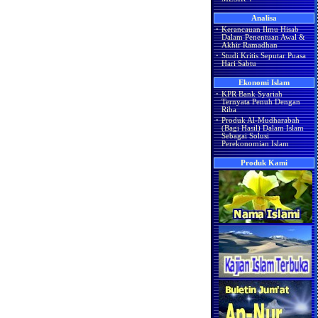
Analisa
·
Kerancauan Ilmu Hisab
Dalam Penentuan Awal &
Akhir Ramadhan
·
Studi Kritis Seputar Puasa
Hari Sabtu
Ekonomi Islam
·
KPR Bank Syariah
Ternyata Penuh Dengan
Riba
·
Produk Al-Mudharabah
(Bagi Hasil) Dalam Islam
Sebagai Solusi
Perekonomian Islam
Produk Kami