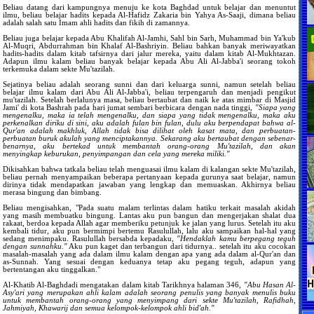
Beliau datang dari kampungnya menuju ke kota Baghdad untuk belajar dan menuntut
ilmu, beliau belajar hadits kepada Al-Hafidz Zakaria bin Yahya As-Saaji, dimana beliau
adalah salah satu Imam ahli hadits dan fikih di zamannya.
Beliau juga belajar kepada Abu Khalifah Al-Jamhi, Sahl bin Sarh, Muhammad bin Ya'kub
Al-Muqri, Abdurrahman bin Khalaf Al-Bashriyin. Beliau bahkan banyak meriwayatkan
hadits-hadits dalam kitab tafsirnya dari jalur mereka, yaitu dalam kitab Al-Mukhtazan.
Adapun ilmu kalam beliau banyak belajar kepada Abu Ali Al-Jabba'i seorang tokoh
terkemuka dalam sekte Mu'tazilah.
Sejatinya beliau adalah seorang sunni dan dari keluarga sunni, namun setelah beliau
belajar ilmu kalam dari Abu Ali Al-Jabba'i, beliau terpengaruh dan menjadi pengikut
mu'tazilah. Setelah berlalunya masa, beliau bertaubat dan naik ke atas mimbar di Masjid
Jami' di kota Bashrah pada hari jumat sembari berbicara dengan nada tinggi,
"Siapa yang
mengenalku, maka ia telah mengenalku, dan siapa yang tidak mengenalku, maka aku
perkenalkan diriku di sini, aku adalah fulan bin fulan, dulu aku berpendapat bahwa al-
Qur'an adalah makhluk, Allah tidak bisa dilihat oleh kasat mata, dan perbuatan-
perbuatan buruk akulah yang menciptakannya. Sekarang aku bertaubat dengan sebenar-
benarnya, aku bertekad untuk membantah orang-orang Mu'tazilah, dan akan
menyingkap keburukan, penyimpangan dan cela yang mereka miliki."
Dikisahkan bahwa tatkala beliau telah menguasai ilmu kalam di kalangan sekte Mu'tazilah,
beliau pernah menyampaikan beberapa pertanyaan kepada gurunya saat belajar, namun
dirinya tidak mendapatkan jawaban yang lengkap dan memuaskan. Akhirnya beliau
merasa bingung dan bimbang.
Beliau mengisahkan, "Pada suatu malam terlintas dalam hatiku terkait masalah akidah
yang masih membuatku bingung. Lantas aku pun bangun dan mengerjakan shalat dua
rakaat, berdoa kepada Allah agar memberiku petunjuk ke jalan yang lurus. Setelah itu aku
kembali tidur, aku pun bermimpi bertemu Rasulullah, lalu aku sampaikan hal-hal yang
sedang menimpaku. Rasulullah bersabda kepadaku,
"Hendaklah kamu berpegang teguh
dengan sunnahku."
Aku pun kaget dan terbangun dari tidurnya.. setelah itu aku cocokan
masalah-masalah yang ada dalam ilmu kalam dengan apa yang ada dalam al-Qur'an dan
as-Sunnah. Yang sesuai dengan keduanya tetap aku pegang teguh, adapun yang
bertentangan aku tinggalkan."
Al-Khatib Al-Baghdadi mengatakan dalam kitab Tarikhnya halaman 346,
"Abu Hasan Al-
Asy'ari yang merupakan ahli kalam adalah seorang penulis yang banyak menulis buku
untuk membantah orang-orang yang menyimpang dari sekte Mu'tazilah, Rafidhah,
Jahmiyah, Khawarij dan semua kelompok-kelompok ahli bid'ah."