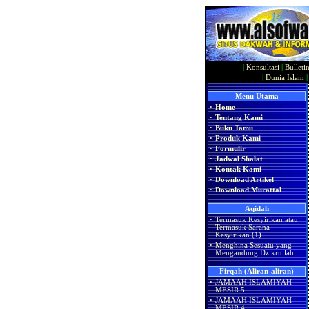
|
Konsultasi
|
Bulleti
|
Dunia Islam
Menu Utama
·
Home
·
Tentang Kami
·
Buku Tamu
·
Produk Kami
·
Formulir
·
Jadwal Shalat
·
Kontak Kami
·
Download Artikel
·
Download Murattal
Aqidah
·
Termasuk Kesyirikan atau
Termasuk Sarana
Kesyirikan (1)
·
Menghina Sesuatu yang
Mengandung Dzikrullah
Firqah (Aliran-aliran)
·
JAMAAH ISLAMIYAH
MESIR 5
·
JAMAAH ISLAMIYAH
MESIR 4