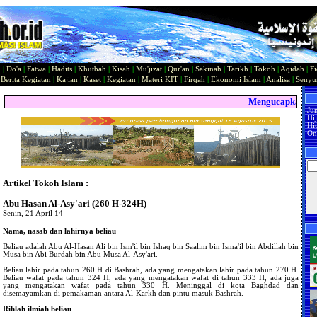
n
|
Do'a
|
Fatwa
|
Hadits
|
Khutbah
|
Kisah
|
Mu'jizat
|
Qur'an
|
Sakinah
|
Tarikh
|
Tokoh
|
Aqidah
|
Fi
|
Berita Kegiatan
|
Kajian
|
Kaset
|
Kegiatan
|
Materi KIT
|
Firqah
|
Ekonomi Islam
|
Analisa
|
Seny
Mengucapkan Sela
Ju
Hi
Hit
On
Artikel Tokoh Islam :
Abu Hasan Al-Asy'ari (260 H-324H)
Senin, 21 April 14
Nama, nasab dan lahirnya beliau
Beliau adalah Abu Al-Hasan Ali bin Ism'il bin Ishaq bin Saalim bin Isma'il bin Abdillah bin
Musa bin Abi Burdah bin Abu Musa Al-Asy'ari.
Beliau lahir pada tahun 260 H di Bashrah, ada yang mengatakan lahir pada tahun 270 H.
Beliau wafat pada tahun 324 H, ada yang mengatakan wafat di tahun 333 H, ada juga
yang mengatakan wafat pada tahun 330 H. Meninggal di kota Baghdad dan
disemayamkan di pemakaman antara Al-Karkh dan pintu masuk Bashrah.
Rihlah ilmiah beliau