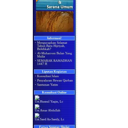
Informasi!
·
Mengucapkan Selamat
Tahun Baru Hijriyah,
Bolehkah?
·
Al-Muharrom Bulan Yang
Mulia
·
SEMARAK RAMADHAN
1447 H
Liputan Kegiatan
·
Konsultasi Islam
·
Penyaluran Hewan Qurban
·
Santunan Yatim
Konsultasi Online
Ust.Husnul Yaqin, Lc
Ust.Amar Abdullah
Ust.Saed As-Saedy, Lc
Fatwa Seputar Sholat