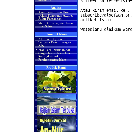
Analisa
·
Kerancauan Ilmu Hisab
Dalam Penentuan Awal &
Akhir Ramadhan
·
Studi Kritis Seputar Puasa
Hari Sabtu
Ekonomi Islam
·
KPR Bank Syariah
Ternyata Penuh Dengan
Riba
·
Produk Al-Mudharabah
(Bagi Hasil) Dalam Islam
Sebagai Solusi
Perekonomian Islam
Produk Kami