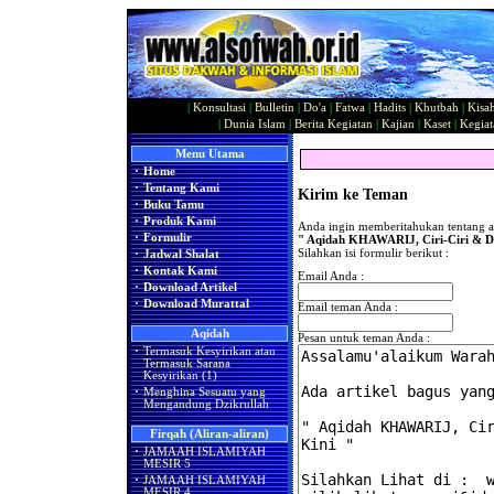
|
Konsultasi
|
Bulletin
|
Do'a
|
Fatwa
|
Hadits
|
Khutbah
|
Kisa
|
Dunia Islam
|
Berita Kegiatan
|
Kajian
|
Kaset
|
Kegiat
Menu Utama
·
Home
·
Tentang Kami
Kirim ke Teman
·
Buku Tamu
·
Produk Kami
Anda ingin memberitahukan tentang ar
·
Formulir
" Aqidah KHAWARIJ, Ciri-Ciri & D
Silahkan isi formulir berikut :
·
Jadwal Shalat
·
Kontak Kami
Email Anda :
·
Download Artikel
·
Download Murattal
Email teman Anda :
Aqidah
Pesan untuk teman Anda :
·
Termasuk Kesyirikan atau
Termasuk Sarana
Kesyirikan (1)
·
Menghina Sesuatu yang
Mengandung Dzikrullah
Firqah (Aliran-aliran)
·
JAMAAH ISLAMIYAH
MESIR 5
·
JAMAAH ISLAMIYAH
MESIR 4