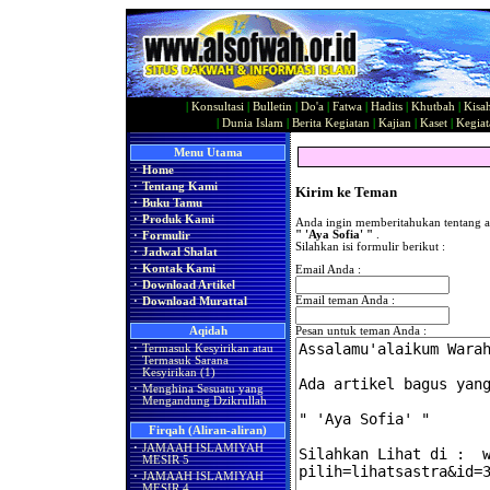
|
Konsultasi
|
Bulletin
|
Do'a
|
Fatwa
|
Hadits
|
Khutbah
|
Kisa
|
Dunia Islam
|
Berita Kegiatan
|
Kajian
|
Kaset
|
Kegiat
Menu Utama
·
Home
·
Tentang Kami
Kirim ke Teman
·
Buku Tamu
·
Produk Kami
Anda ingin memberitahukan tentang ar
" 'Aya Sofia' "
.
·
Formulir
Silahkan isi formulir berikut :
·
Jadwal Shalat
·
Kontak Kami
Email Anda :
·
Download Artikel
Email teman Anda :
·
Download Murattal
Aqidah
Pesan untuk teman Anda :
·
Termasuk Kesyirikan atau
Termasuk Sarana
Kesyirikan (1)
·
Menghina Sesuatu yang
Mengandung Dzikrullah
Firqah (Aliran-aliran)
·
JAMAAH ISLAMIYAH
MESIR 5
·
JAMAAH ISLAMIYAH
MESIR 4