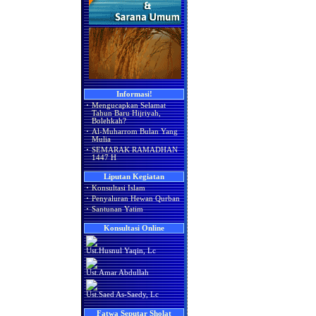
Informasi!
·
Mengucapkan Selamat
Tahun Baru Hijriyah,
Bolehkah?
·
Al-Muharrom Bulan Yang
Mulia
·
SEMARAK RAMADHAN
1447 H
Liputan Kegiatan
·
Konsultasi Islam
·
Penyaluran Hewan Qurban
·
Santunan Yatim
Konsultasi Online
Ust.Husnul Yaqin, Lc
Ust.Amar Abdullah
Ust.Saed As-Saedy, Lc
Fatwa Seputar Sholat