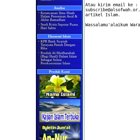
Analisa
·
Kerancauan Ilmu Hisab
Dalam Penentuan Awal &
Akhir Ramadhan
·
Studi Kritis Seputar Puasa
Hari Sabtu
Ekonomi Islam
·
KPR Bank Syariah
Ternyata Penuh Dengan
Riba
·
Produk Al-Mudharabah
(Bagi Hasil) Dalam Islam
Sebagai Solusi
Perekonomian Islam
Produk Kami