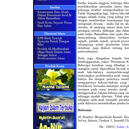
Ketika kepada anggota keluarga dib
mendiskusikan persoalan intern da
Analisa
keluarga tersebut memperhatikan ke
·
Kerancauan Ilmu Hisab
Tidak disangsikan lagi, bahwa laki-
Dalam Penentuan Awal &
tangga adalah orang yang paling ber
Akhir Ramadhan
dengan memberikan kesempatan kepa
·
Studi Kritis Seputar Puasa
menginjak dewasa - maka hal itu a
Hari Sabtu
mereka, di samping semua akan mera
pendapat mereka didengar dan dihar
Ekonomi Islam
pada bulan Ramadhan atau pada libur
menyambung silaturrahim, berdarm
·
KPR Bank Syariah
aqiqah, pindah rumah, proyek-proyek
Ternyata Penuh Dengan
sekampung untuk pemberian bant
Riba
demikian juga diskusi tentang ke
·
Produk Al-Mudharabah
pemecahannya.
(Bagi Hasil) Dalam Islam
Sebagai Solusi
Perlu juga diingatkan kepada be
Perekonomian Islam
diselenggarakan, yakni "Pertemuan K
Beberapa kesulitan yang dihadapi o
Produk Kami
mungkin untuk dipecahkan kecuali m
anak laki-lakinya memperbincang
menyangkut problematika anak remaj
halnya ibu dengan puterinya membin
mengajarinya hukum-hukum yang b
hendaknya berusaha semampu mung
terutama pada masa mereka masih r
menggunakan bahasa-bahasa yang mena
sehingga mudah diterima. Tidak ada
sebagian anak-anak menjalin persah
pada akhirnya menimbulkan petaka be
Referensi:
40 Nasehat Memperbaiki Rumah Ta
Sofwa, Jakarta, Cetakan 1, Jumadil U
Hit : 19655 |
Index
|
k