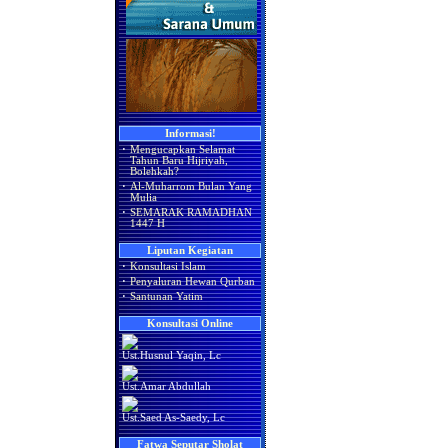
Informasi!
·
Mengucapkan Selamat
Tahun Baru Hijriyah,
Bolehkah?
·
Al-Muharrom Bulan Yang
Mulia
·
SEMARAK RAMADHAN
1447 H
Liputan Kegiatan
·
Konsultasi Islam
·
Penyaluran Hewan Qurban
·
Santunan Yatim
Konsultasi Online
Ust.Husnul Yaqin, Lc
Ust.Amar Abdullah
Ust.Saed As-Saedy, Lc
Fatwa Seputar Sholat