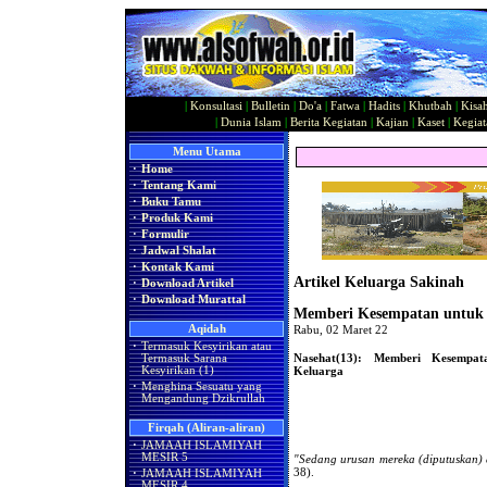
|
Konsultasi
|
Bulletin
|
Do'a
|
Fatwa
|
Hadits
|
Khutbah
|
Kisa
|
Dunia Islam
|
Berita Kegiatan
|
Kajian
|
Kaset
|
Kegiat
Menu Utama
·
Home
·
Tentang Kami
·
Buku Tamu
·
Produk Kami
·
Formulir
·
Jadwal Shalat
·
Kontak Kami
Artikel Keluarga Sakinah
·
Download Artikel
·
Download Murattal
Memberi Kesempatan untuk 
Aqidah
Rabu, 02 Maret 22
·
Termasuk Kesyirikan atau
Nasehat(13): Memberi Kesempata
Termasuk Sarana
Keluarga
Kesyirikan (1)
·
Menghina Sesuatu yang
Mengandung Dzikrullah
Firqah (Aliran-aliran)
·
JAMAAH ISLAMIYAH
MESIR 5
"Sedang urusan mereka (diputuskan)
38).
·
JAMAAH ISLAMIYAH
MESIR 4